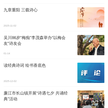
九章重阳 三载诗心
2025-11-02
吴川86岁“梅痴”李茂森举办“以梅会
友”诗友会
01-14
读经典诗词 绘书香底色
2025-12-02
廉江市长山镇开展“诗遇七夕 共诵经
典”活动