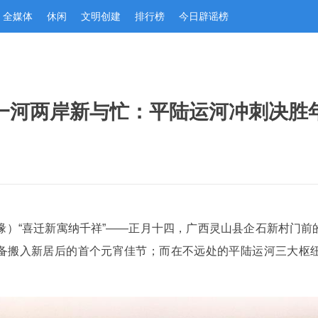
全媒体
休闲
文明创建
排行榜
今日辟谣榜
一河两岸新与忙：平陆运河冲刺决胜
缘）“喜迁新寓纳千祥”——正月十四，广西灵山县企石新村门
备搬入新居后的首个元宵佳节；而在不远处的平陆运河三大枢