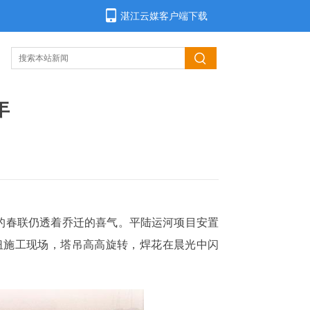
湛江云媒客户端下载
年
前的春联仍透着乔迁的喜气。平陆运河项目安置
纽施工现场，塔吊高高旋转，焊花在晨光中闪