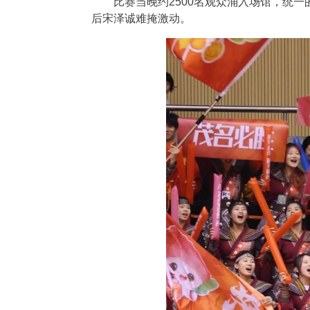
比赛当晚约2500名观众涌入场馆，统
后宋泽诚难掩激动。