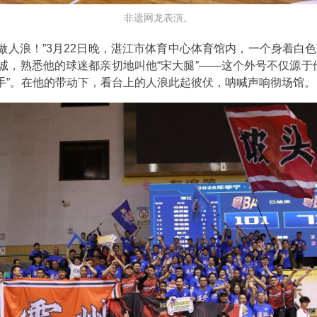
非遗网龙表演。
做人浪！”3月22日晚，湛江市体育中心体育馆内，一个身着白
诚，熟悉他的球迷都亲切地叫他“宋大腿”——这个外号不仅源
手”。在他的带动下，看台上的人浪此起彼伏，呐喊声响彻场馆。