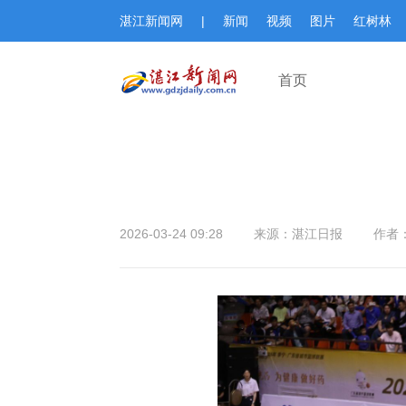
湛江新闻网
|
新闻
视频
图片
红树林
首页
2026-03-24 09:28
来源：湛江日报
作者