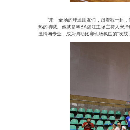
“来！全场的球迷朋友们，跟着我一起，
热的呐喊。他就是粤BA湛江主场主持人宋泽
激情与专业，成为调动比赛现场氛围的“吹鼓