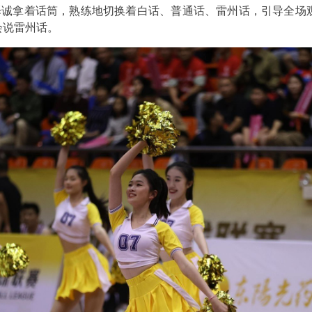
宋泽诚拿着话筒，熟练地切换着白话、普通话、雷州话，引导全场
会说雷州话。