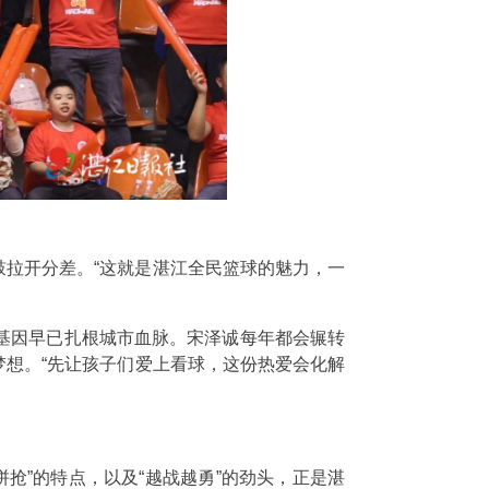
拉开分差。“这就是湛江全民篮球的魅力，一
的基因早已扎根城市血脉。宋泽诚每年都会辗转
想。“先让孩子们爱上看球，这份热爱会化解
抢”的特点，以及“越战越勇”的劲头，正是湛