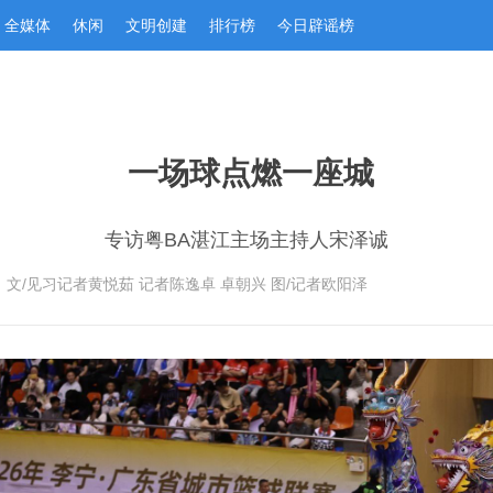
全媒体
休闲
文明创建
排行榜
今日辟谣榜
 一场球点燃一座城
专访粤BA湛江主场主持人宋泽诚
：文/见习记者黄悦茹 记者陈逸卓 卓朝兴 图/记者欧阳泽