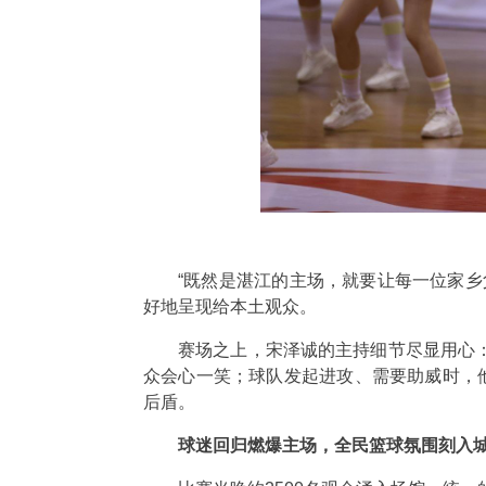
“既然是湛江的主场，就要让每一位家
好地呈现给本土观众。
赛场之上，宋泽诚的主持细节尽显用心
众会心一笑；球队发起进攻、需要助威时，
后盾。
球迷回归燃爆主场，
全民篮球氛围刻入