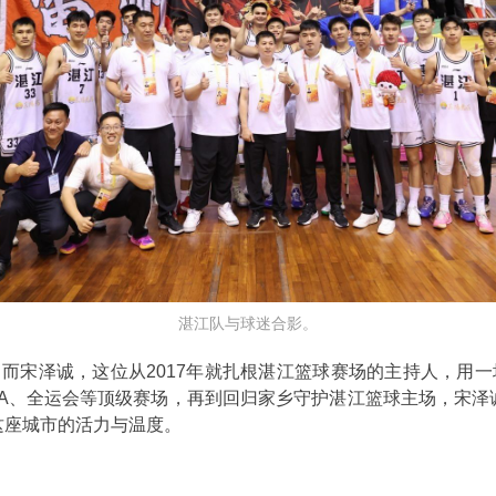
湛江队与球迷合影。
战，而宋泽诚，这位从2017年就扎根湛江篮球赛场的主持人，用
BA、全运会等顶级赛场，再到回归家乡守护湛江篮球主场，宋泽
这座城市的活力与温度。