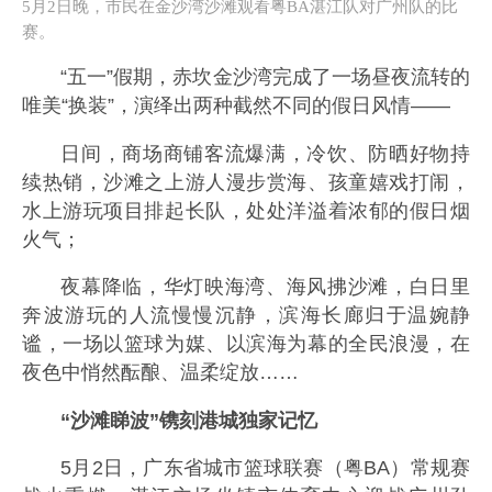
5月2日晚，市民在金沙湾沙滩观看粤BA湛江队对广州队的比
赛。
“五一”假期，赤坎金沙湾完成了一场昼夜流转的
唯美“换装”，演绎出两种截然不同的假日风情——
日间，商场商铺客流爆满，冷饮、防晒好物持
续热销，沙滩之上游人漫步赏海、孩童嬉戏打闹，
水上游玩项目排起长队，处处洋溢着浓郁的假日烟
火气；
夜幕降临，华灯映海湾、海风拂沙滩，白日里
奔波游玩的人流慢慢沉静，滨海长廊归于温婉静
谧，一场以篮球为媒、以滨海为幕的全民浪漫，在
夜色中悄然酝酿、温柔绽放……
“沙滩睇波”镌刻港城独家记忆
5月2日，广东省城市篮球联赛（粤BA）常规赛