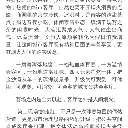
客好物。居家待客，少不了备好茶饮零食、特色风
物；热闹的城市客厅，自然也离不开烟火消费的点
缀。商圈里的茶饮冷饮、冰淇淋，是待客的清甜茶
点；街边宵夜小吃、休闲零售业态，填满了观赛之
余的闲暇时光。人流汇聚成人气，人气催生出商
气，体育流量、文旅人流顺畅转化为假日消费增
量，让这间城市客厅既有精神层面的丰盈享受，更
有烟火人间的踏实暖意。
一扇海湾落地窗，一档热血体育赛，一方温情
会客区，一份地道湛江味。四大元素浑然一体，把
金沙湾从单一的滨海观景带，升级为可观赏、可休
闲、可观赛、可消费、可会客的城市公共会客厅。
赛场之内是全力以赴，客厅之外是人间烟火。
“第二现场”的走红，不只是一次球赛氛围的偶然
营造，更是城市治理思路的巧妙升级：把公共空间
当成客厅来打理，把文体活动当成家常烟火来经