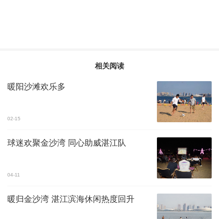
相关阅读
暖阳沙滩欢乐多
02-15
球迷欢聚金沙湾 同心助威湛江队
04-11
暖归金沙湾 湛江滨海休闲热度回升