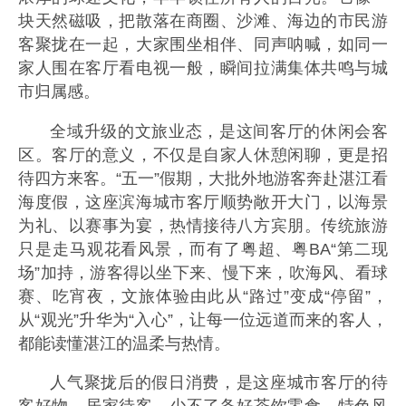
块天然磁吸，把散落在商圈、沙滩、海边的市民游
客聚拢在一起，大家围坐相伴、同声呐喊，如同一
家人围在客厅看电视一般，瞬间拉满集体共鸣与城
市归属感。
全域升级的文旅业态，是这间客厅的休闲会客
区。客厅的意义，不仅是自家人休憩闲聊，更是招
待四方来客。“五一”假期，大批外地游客奔赴湛江看
海度假，这座滨海城市客厅顺势敞开大门，以海景
为礼、以赛事为宴，热情接待八方宾朋。传统旅游
只是走马观花看风景，而有了粤超、粤BA“第二现
场”加持，游客得以坐下来、慢下来，吹海风、看球
赛、吃宵夜，文旅体验由此从“路过”变成“停留”，
从“观光”升华为“入心”，让每一位远道而来的客人，
都能读懂湛江的温柔与热情。
人气聚拢后的假日消费，是这座城市客厅的待