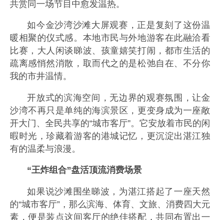
共赏同一场节目中愈发温热。
如今金沙湾沙滩大屏观赛，正是复刻了这份温
暖相聚的仪式感。本地市民与外地游客在此融洽看
比赛，大人闲谈睇波、孩童嬉笑打闹，都市生活的
疏离感悄然消散，取而代之的是松弛自在、不分你
我的市井温情。
开放式的滨海空间，无边界的观赛氛围，让金
沙湾不再只是单纯的海滨景区，更变身成为一座敞
开大门、全民共享的“城市客厅”。它安放着市民的闲
暇时光，珍藏着游客的港城记忆，更沉淀出湛江独
有的温柔与浪漫。
“王炸组合”盘活顶流消费场景
如果说沙滩围坐睇波，为湛江搭起了一座天然
的“城市客厅”，那么滨海、体育、文旅、消费四大元
素，便是装点这间客厅的绝佳搭配，共同布置出一