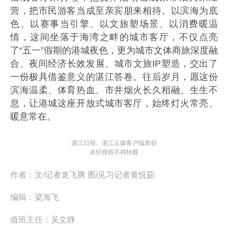
营，把市民游客当成至亲宾朋来相待。以滨海为底
色、以赛事当引擎、以文旅塑场景、以消费暖温
情，这间坐落于海湾之畔的城市客厅，不仅点亮
了“五一”假期的港城夜色，更为城市文体商旅深度融
合、夜间经济长效发展、城市文旅IP塑造，交出了
一份极具借鉴意义的湛江答卷。往后岁月，愿这份
滨海温柔、体育热血、市井烟火长久相融、生生不
息，让港城这座开放式城市客厅，始终灯火常亮、
暖意常在。
湛江日报、湛江云媒客户端原创
未经授权不得转载
作者：
文/记者龙飞腾 图/见习记者黄悦茹
编辑：
梁海飞
值班主任：
吴文静