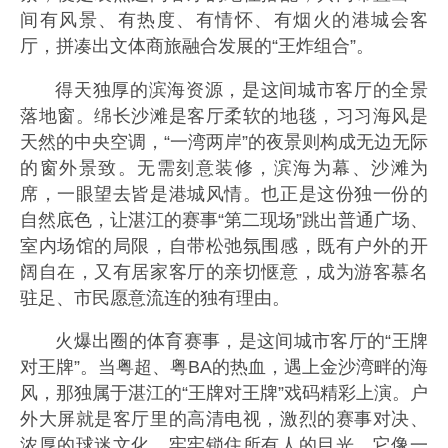
间有风景、有热度、有情怀、有烟火的港城会客
厅，拼凑出文体商旅融合发展的“王炸组合”。
得天独厚的滨海资源，是这间城市客厅的全景
落地窗。绵长沙滩是客厅柔软的地毯，习习海风是
天然的中央空调，“一湾两岸”的夜景则构成无边无际
的窗外景致。无需刻意装修，滨海为幕、沙滩为
席，一眼望去皆是港城风情。也正是这份独一份的
自然底色，让湛江的赛事“第二现场”跳出普通广场、
室内场馆的局限，自带松弛氛围感，既有户外的开
阔自在，又有居家客厅的亲切惬意，成为游客慕名
驻足、市民愿意流连的独有理由。
火爆出圈的体育赛事，是这间城市客厅的“王牌
对王牌”。当粤超、粤BA的热血，遇上金沙湾畔的海
风，那独属于湛江的“王牌对王牌”戏码精彩上演。户
外大屏就是客厅里的高清电视，激烈的赛事对决、
浓厚的球迷文化，牢牢锁住所有人的目光。它像一