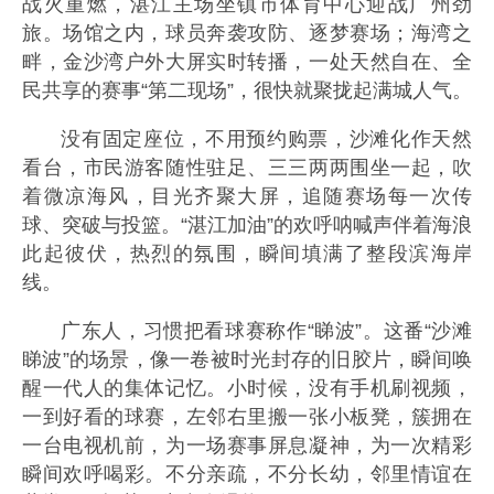
战火重燃，湛江主场坐镇市体育中心迎战广州劲
旅。场馆之内，球员奔袭攻防、逐梦赛场；海湾之
畔，金沙湾户外大屏实时转播，一处天然自在、全
民共享的赛事“第二现场”，很快就聚拢起满城人气。
没有固定座位，不用预约购票，沙滩化作天然
看台，市民游客随性驻足、三三两两围坐一起，吹
着微凉海风，目光齐聚大屏，追随赛场每一次传
球、突破与投篮。“湛江加油”的欢呼呐喊声伴着海浪
此起彼伏，热烈的氛围，瞬间填满了整段滨海岸
线。
广东人，习惯把看球赛称作“睇波”。这番“沙滩
睇波”的场景，像一卷被时光封存的旧胶片，瞬间唤
醒一代人的集体记忆。小时候，没有手机刷视频，
一到好看的球赛，左邻右里搬一张小板凳，簇拥在
一台电视机前，为一场赛事屏息凝神，为一次精彩
瞬间欢呼喝彩。不分亲疏，不分长幼，邻里情谊在