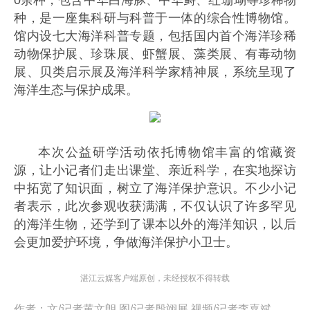
0余种，包含中华白海豚、中华鲟、红珊瑚等珍稀物
种，是一座集科研与科普于一体的综合性博物馆。
馆内设七大海洋科普专题，包括国内首个海洋珍稀
动物保护展、珍珠展、虾蟹展、藻类展、有毒动物
展、贝类启示展及海洋科学家精神展，系统呈现了
海洋生态与保护成果。
本次公益研学活动依托博物馆丰富的馆藏资
源，让小记者们走出课堂、亲近科学，在实地探访
中拓宽了知识面，树立了海洋保护意识。不少小记
者表示，此次参观收获满满，不仅认识了许多罕见
的海洋生物，还学到了课本以外的海洋知识，以后
会更加爱护环境，争做海洋保护小卫士。
湛江云媒客户端原创，未经授权不得转载
作者：
文/记者黄文朗 图/记者殷翊展 视频/记者李嘉斌