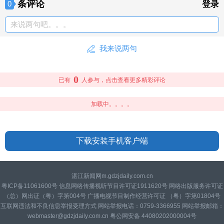
条评论
0
登录
来说两句吧。。。
我来说两句
0
已有
人参与，点击查看更多精彩评论
加载中。。。。
下载安装手机客户端
湛江新闻网m.gdzjdaily.com.cn
粤ICP备11061600号 信息网络传播视听节目许可证1911620号 网络出版服务许可证
（总）网出证（粤）字第004号 广播电视节目制作经营许可证 （粤）字第01804号
互联网违法和不良信息举报受理方式 网站举报电话：0759-3366955 网站举报邮箱：
webmaster@gdzjdaily.com.cn 粤公网安备 44080202000004号