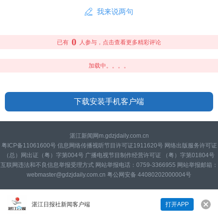
我来说两句
0
已有
人参与，点击查看更多精彩评论
加载中。。。。
下载安装手机客户端
湛江新闻网m.gdzjdaily.com.cn
粤ICP备11061600号 信息网络传播视听节目许可证1911620号 网络出版服务许可证
（总）网出证（粤）字第004号 广播电视节目制作经营许可证 （粤）字第01804号
互联网违法和不良信息举报受理方式 网站举报电话：0759-3366955 网站举报邮箱：
webmaster@gdzjdaily.com.cn 粤公网安备 44080202000004号
湛江日报社新闻客户端
打开APP
来说两句吧...