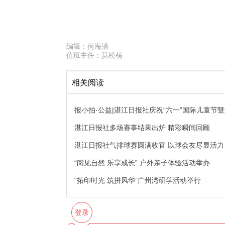
编辑：
何海清
值班主任：
莫松萌
相关阅读
报小拍·公益|湛江日报社庆祝“六一”国际儿童节
湛江日报社多场赛事结果出炉 精彩瞬间回顾
湛江日报社气排球赛圆满收官 以球会友尽显活力
“阅见自然 乐享成长” 户外亲子体验活动举办
“拓印时光 筑拼风华”广州湾研学活动举行
登录