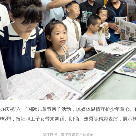
举办庆祝“六一”国际儿童节亲子活动，以媒体温情守护少年童心
馨热烈，报社职工子女带来舞蹈、朗诵、走秀等精彩表演，展示
湛江日报、湛江云媒客户端原创