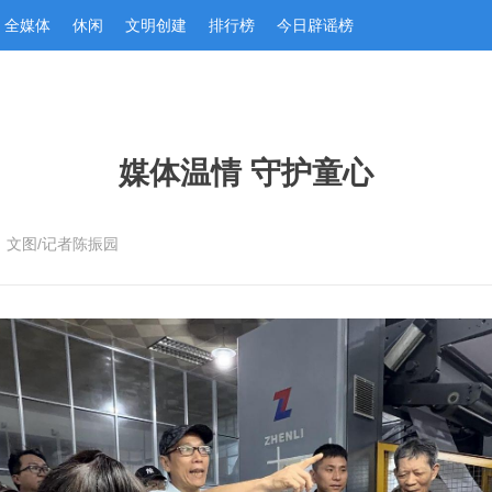
全媒体
休闲
文明创建
排行榜
今日辟谣榜
媒体温情 守护童心
：文图/记者陈振园