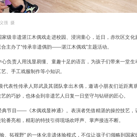
义强 摄
国家级非遗湛江木偶戏走进校园、浸润童心，近日，赤坎区文化
合主办了“传承非遗偶韵——湛江木偶戏”主题活动。
中心负责人用浅显易懂、童趣十足的语言，为孩子们带来一堂生
工艺、手工戏服制作等小知识。
级代表性传承人郑武及其团队拿出木偶，邀请小朋友们近距离
技艺的巧妙，也体会到非遗艺人日复一日坚守与钻研的匠心。
经典节目——《木偶戏显神通》。表演者凭借精湛的操控技艺，
技轮番亮相，精彩的特技引得现场欢呼声、掌声接连不断。
体验、拓视野” 的一体化非遗体验模式，不仅让孩子们领略到国