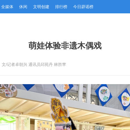
全媒体
休闲
文明创建
排行榜
今日辟谣榜
萌娃体验非遗木偶戏
：文/记者卓朝兴 通讯员邱苑丹 林胜苹