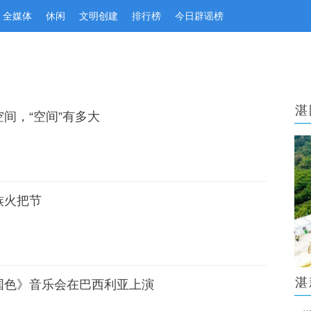
全媒体
休闲
文明创建
排行榜
今日辟谣榜
湛
间，“空间”有多大
族火把节
湛
国色》音乐会在巴西利亚上演