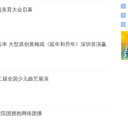
8
遗美育大会启幕
9
10
再芬客串 大型原创黄梅戏《延年和乔年》深圳首演赢
二届全国少儿曲艺展演
专业院团拥抱网络团播