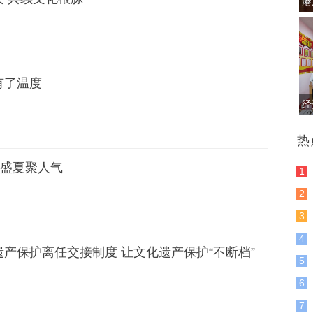
有了温度
热
演盛夏聚人气
1
2
3
4
产保护离任交接制度 让文化遗产保护“不断档”
5
6
7