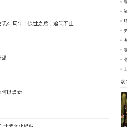
现40周年：惊世之后，追问不止
升温
湛
院何以焕新
 共续文化根脉