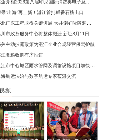
湛企亮相2026第八届印尼国际消费类电子及家用电器展
鲜果“出海”再上新！湛江首批鲜番石榴出口
环北广东工程取得关键进展 大井倒虹吸隧洞盾构掘进破千环
吴川市政务服务中心将整体搬迁 新址8月11日正式对外服务
海关主动披露政策为湛江企业合规经营保驾护航
湛江夏粮收购有序推进
湛江市中心城区雨水管网及调蓄设施项目加快推进
上海航运法治与数字航运专家莅湛交流
视频