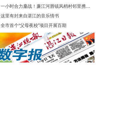
一小时合力鏖战！廉江河唇镇风梢村邻里携手化解火情
这里有封来自湛江的音乐情书
全市首个“父母夜校”项目开展百期