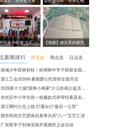
港东港西：全市机关事务管理系统生活垃圾分类知识竞赛举行
雷州新坑村：传承红色基因 绘就美好画卷
经开区乐华街道“大工委”正式成立
【视频】坡头零碎撂荒地整体发包推介
点新闻排行
月点击
周点击
日点击
港城少年弈林折桂！岭师附中学子斩获全国围棋校际联赛团体冠军
湛江工会2026年暑期爱心托管班全面开启
2026第十六届“国寿小画家”少儿绘画公益活动（湛江赛区）正式启动
赤坎区中小学生统一校服款式评审结果及实施校服市场化选购的公告
湛江网约公交上线 打通出行“最后一公里”
我市民间文艺团体自发举办庆“八一”文艺汇演
广东医学子到海安镇开展惠民义诊活动