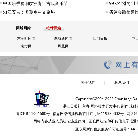
中国乐手奏响欧洲青年古典音乐节
997名“湛将
浙江安吉：暑期乡村文旅热
省运会跆拳道比
同城网站
推荐网站
东莞时间网
珠海新闻网
江门日报
中
南方网
凤凰网
关于我们
|
联系我们
Copyright©2004-2023 Zhanjiang Dail
湛江日报社 主办 网络技术开发中心 制作 
粤ICP备11061600号
信息网络传播视听节目许可证119330002号 网络
网络内容从业人员违法违规行为、互联网违法和不良信息举报受理方式 网站举报
互联网新闻信息服务许可证编号：44120