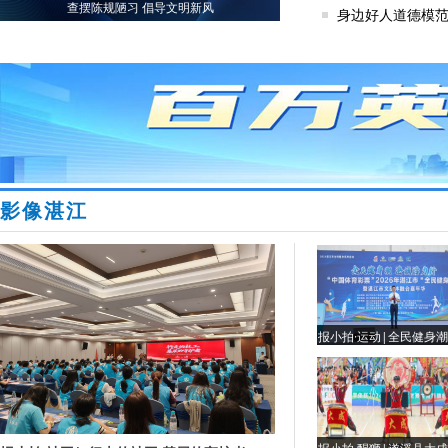
查摆陈规陋习 倡导文明新风
身边好人道德模
影像湛江
报小拍·运动|全民健身潮