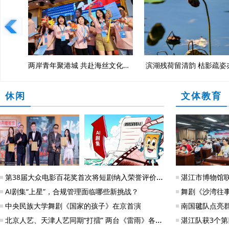
逅落日浪漫
银帆公园栈道焕新 孩童嬉戏更安心
古村越千年 
休闲
文体教育
第38届大众电影百花奖首次将短剧纳入荣誉评价体系 15部短剧分获百花奖五项荣誉
湛江市博物馆联
AI剧集“上星”，合规管理面临哪些新挑战？
舞剧《沙湾往事》
中央民族大学舞剧《国家的孩子》在京首演
南国毽队点亮
北京人艺、天津人艺同期“打擂” 两台《雷雨》各有乾坤
湛江队获3个