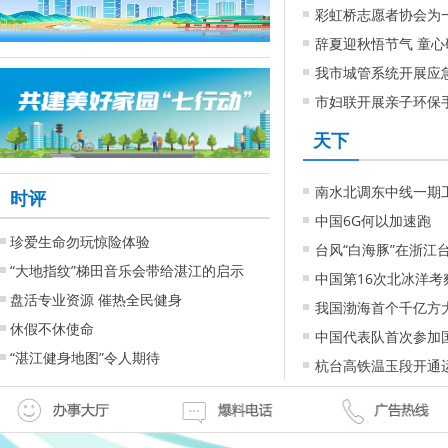
彩虹桥志愿者协会为
辞夏迎秋悟节气 童
我市城管系统开展应
市妇联开展亲子环保
天下
南水北调东中线一期工
时评
中国6G何以加速跑
珍爱生命勿玩惊险体验
台风“白海豚”在浙江
“大地指纹”梯田音乐会带给湛江的启示
中国第16次北冰洋考
盘活专业资源 催热全民健身
我国渤海首个千亿方
休假不休使命
中国代表队首次参加
“湛江健身地图”令人期待
杭台高铁温玉段开通