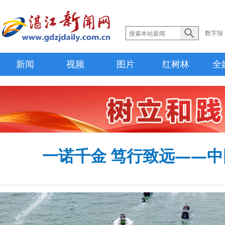
数字报
新闻
视频
图片
红树林
全
一诺千金 笃行致远——