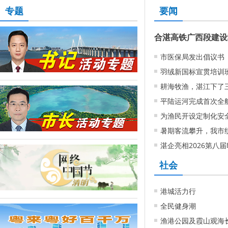
专题
要闻
市医保局发出倡议书
羽绒新国标宣贯培训
耕海牧渔，湛江下了
平陆运河完成首次全
为渔民开设定制化安全
暑期客流攀升，我市
湛企亮相2026第八届
社会
港城活力行
全民健身潮
渔港公园及霞山观海