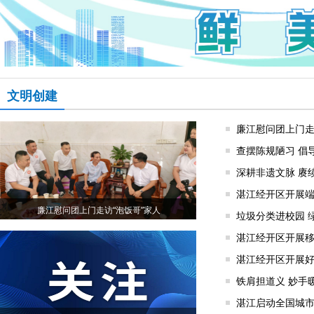
文明创建
廉江慰问团上门走
查摆陈规陋习 倡
深耕非遗文脉 赓续海岛
湛江经开区开展
廉江慰问团上门走访“泡饭哥”家人
垃圾分类进校园 
湛江经开区开展
湛江经开区开展
铁肩担道义 妙手
湛江启动全国城