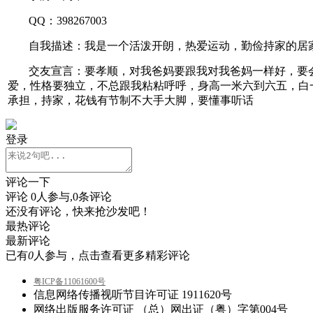
QQ：398267003
自我描述：我是一个活泼开朗，热爱运动，勤俭持家的居
交友宣言：要孝顺，对我爸妈要跟我对我爸妈一样好，要
爱，性格要独立，不总跟我粘粘呼呼，身高一米六到六五，白
承担，持家，花钱有节制不大手大脚，要懂事听话
登录
评论一下
评论
0
人参与,
0
条评论
还没有评论，快来抢沙发吧！
最热评论
最新评论
已有
0
人参与，点击查看更多精彩评论
粤ICP备11061600号
信息网络传播视听节目许可证 1911620号
网络出版服务许可证 （总）网出证（粤）字第004号