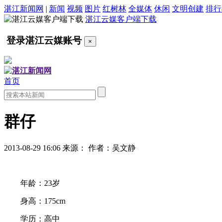
湛江新闻网
|
新闻
视频
图片
红树林
全媒体
休闲
文明创建
排行
湛江云媒客户端下载
登录湛江云媒账号
×
首页
群仔
2013-08-29 16:06
来源：
作者：吴文静
年龄：23岁
身高：175cm
学历：高中