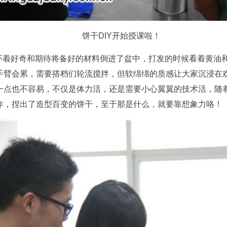
饼干DIY开始授课啦！
怀着好奇和期待将备好的材料倒进了盆中，打发的时候看着黄油
手臂会累，需要搭档们轮流搅拌，但软绵绵的质感让大家沉浸在
一点也不容易，不仅是体力活，还是需要小心翼翼的技术活，随
作，捏出了造型百变的饼干，至于那是什么，就要靠想象力咯！