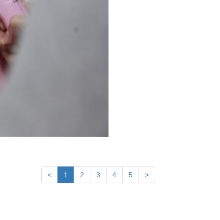
<
1
2
3
4
5
>