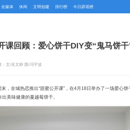
全媒体
休闲
文明创建
排行榜
今日辟谣榜
开课回顾：爱心饼干DIY变“鬼马饼干
者：文/吴文静 图/冯宇波
末，全城热恋推出“甜蜜公开课”，在4月18日举办了一场爱心饼
作出美味健康的蔓越莓饼干。