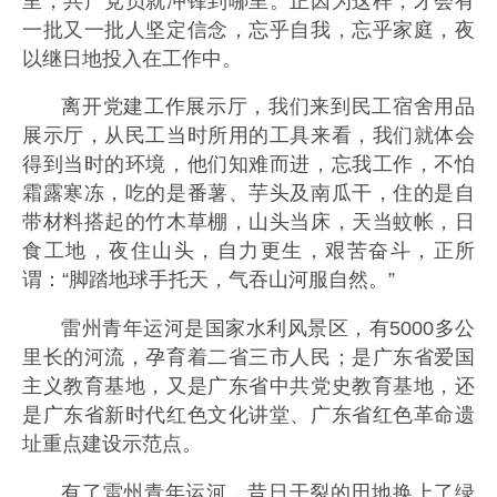
里，共产党员就冲锋到哪里。正因为这样，才会有
一批又一批人坚定信念，忘乎自我，忘乎家庭，夜
以继日地投入在工作中。
离开党建工作展示厅，我们来到民工宿舍用品
展示厅，从民工当时所用的工具来看，我们就体会
得到当时的环境，他们知难而进，忘我工作，不怕
霜露寒冻，吃的是番薯、芋头及南瓜干，住的是自
带材料搭起的竹木草棚，山头当床，天当蚊帐，日
食工地，夜住山头，自力更生，艰苦奋斗，正所
谓：“脚踏地球手托天，气吞山河服自然。”
雷州青年运河是国家水利风景区，有5000多公
里长的河流，孕育着二省三市人民；是广东省爱国
主义教育基地，又是广东省中共党史教育基地，还
是广东省新时代红色文化讲堂、广东省红色革命遗
址重点建设示范点。
有了雷州青年运河，昔日干裂的田地换上了绿