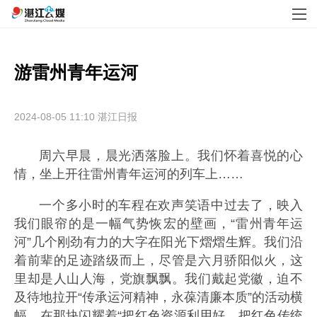
游雷州青年运河
2024-08-05 11:10
湛江日报
周六早晨，晨光洒落脸上。我们怀着喜悦的心
情，坐上开往雷州青年运河的列车上……
一个多小时的车程在欢声笑语中过去了，映入
我们眼帘的是一幅气势恢宏的壁画，“雷州青年运
河”几个刚劲有力的大字在阳光下熠熠生辉。我们沿
着前辈的足迹踏级而上，尽管是六月骄阳似火，这
里却是人山人海，党旗飘飘。我们戴起党徽，迫不
及待地拉开“传承运河精神，永葆清廉本质”的活动横
幅，在那块闪耀着“把红色资源利用好，把红色传统