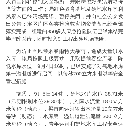
人员全部转移到安全场所，并跟踪做好生活后勤保
障等方面的工作；局红色教育基地及鹤地水库水利
风景区已经清场完毕、暂停关闭，并向社会公众发
出公告；灌区库区各类抢险救灾物资储备已经全部
落实完成；组建的350多人应急抢险队伍已经集结完
毕严阵以待，随时投入到工程出险现场抢险。
为防止台风带来暴雨特大暴雨，造成大量洪水
入库，该局按照上级要求，采取提前吞空库容，降
低水库水位，9月4日16时，已经实施了对鹤地水库
第一溢泄道进行启闸，以每秒200立方米泄洪等安全
管理措施
据悉， 9月5日14时 ，鹤地水库水位 38.71米
（汛期限制水位39.30米），入库水流量 18.0立方
米每秒（动态），渠首向运河输出水流量19立方米
每秒（动态），水库第一溢洪道泄洪流量 200 立方
米每秒（动态），青年运河和鹤地水库工程安全运