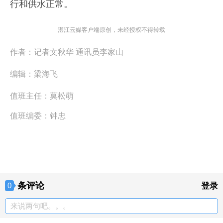
行和供水正常。
湛江云媒客户端原创，未经授权不得转载
作者：
记者文秋华 通讯员李家山
编辑：
梁海飞
值班主任：
莫松萌
值班编委：
钟忠
条评论
0
登录
来说两句吧。。。