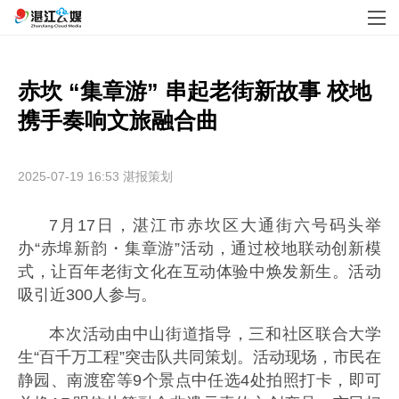
赤坎 “集章游” 串起老街新故事 校地
携手奏响文旅融合曲
2025-07-19 16:53
湛报策划
7月17日，湛江市赤坎区大通街六号码头举
办“赤埠新韵・集章游”活动，通过校地联动创新模
式，让百年老街文化在互动体验中焕发新生。活动
吸引近300人参与。
本次活动由中山街道指导，三和社区联合大学
生“百千万工程”突击队共同策划。活动现场，市民在
静园、南渡窑等9个景点中任选4处拍照打卡，即可