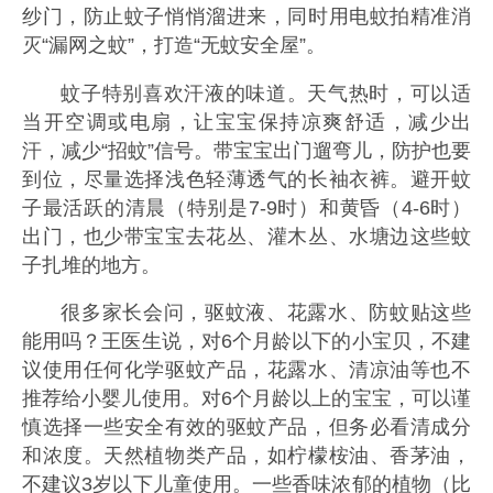
纱门，防止蚊子悄悄溜进来，同时用电蚊拍精准消
灭“漏网之蚊”，打造“无蚊安全屋”。
蚊子特别喜欢汗液的味道。天气热时，可以适
当开空调或电扇，让宝宝保持凉爽舒适，减少出
汗，减少“招蚊”信号。带宝宝出门遛弯儿，防护也要
到位，尽量选择浅色轻薄透气的长袖衣裤。避开蚊
子最活跃的清晨（特别是7-9时）和黄昏（4-6时）
出门，也少带宝宝去花丛、灌木丛、水塘边这些蚊
子扎堆的地方。
很多家长会问，驱蚊液、花露水、防蚊贴这些
能用吗？王医生说，对6个月龄以下的小宝贝，不建
议使用任何化学驱蚊产品，花露水、清凉油等也不
推荐给小婴儿使用。对6个月龄以上的宝宝，可以谨
慎选择一些安全有效的驱蚊产品，但务必看清成分
和浓度。天然植物类产品，如柠檬桉油、香茅油，
不建议3岁以下儿童使用。一些香味浓郁的植物（比