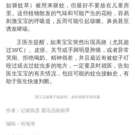
如驱蚊草）被用来驱蚊，但最好不要放在儿童房
里。这些植物散发的气味和可能产生的花粉，容易
刺激宝宝的呼吸道，反而可能引起咳嗽、鼻炎甚至
诱发哮喘。
王医生提醒，如果宝宝突然出现高烧（尤其超
过39℃）、皮疹、关节或手脚明显肿痛，或者异常
哭闹、拒绝喝奶、精神很差，并且最近有被蚊子叮
咬过或去过蚊虫多的地方，一定要及时就医，告知
医生宝宝的有关情况，包括可能的蚊虫接触史，有
助于医生快速判断。
湛江云媒客户端原创，未经授权不得转载
作者：
记者陈彦 通讯员陈丽琴
编辑：
何海清