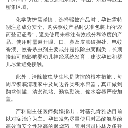
密集区域。
化学防护需谨慎，选择驱蚊产品时，孕妇需特
别注意成分安全。购买驱蚊产品时认准包装上的“农
药登记证号”，避免使用未标注有效成分和浓度的产
品。使用时需避开眼、口、鼻及皮肤破损处。电蚊
香液、蚊香杀虫剂主要成分是拟除虫菊酯类，长期
接触可能影响婴幼儿神经系统发育，建议孕妇和婴
儿尽量避免接触。
此外，清除蚊虫孳生地是防控的根本措施，每
周应彻底清理家中及周边各类积水容器，真正做到
翻盆倒罐、清淤疏堵、勤换勤洗、储水容器严密加
盖。
产科副主任医师樊娟指出，对基孔肯雅热目前
以对症治疗为主。孕妇发热尽量使用对乙酰氨基酚
高效而安全性较高的退烧药，禁用阿司匹林及多数