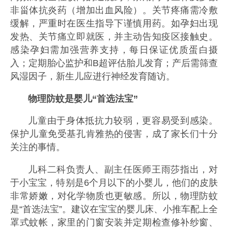
非甾体抗炎药（增加出血风险）。关节疼痛需冷敷
缓解，严重时在医生指导下谨慎用药。如孕妇出现
发热、关节痛立即就医，并主动告知疫区接触史。
感染孕妇需加强营养支持，每日保证优质蛋白摄
入；定期胎心监护和B超评估胎儿发育；产后需筛查
风湿因子，新生儿应进行神经发育随访。
物理防蚊是婴儿“首选法宝”
儿童由于身体抵抗力较弱，更容易受到感染。
保护儿童免受基孔肯雅热的侵害，成了家长们十分
关注的事情。
儿科二科负责人、副主任医师王雨莎指出，对
于小宝宝，特别是6个月以下的小婴儿，他们的皮肤
非常娇嫩，对化学物质也更敏感。所以，物理防蚊
是“首选法宝”。建议在宝宝的婴儿床、小推车配上全
罩式蚊帐，家里的门窗安装并定期检查修补纱窗、