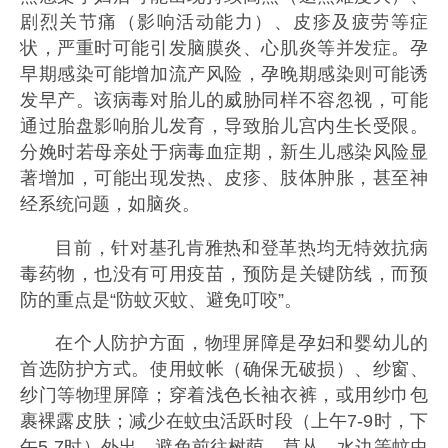
剧烈关节痛（影响活动能力）、皮疹及疲劳等症
状，严重时可能引发脑膜炎、心肌炎等并发症。孕
早期感染可能增加流产风险，孕晚期感染则可能诱
发早产。该病毒对胎儿的威胁同样不容忽视，可能
通过胎盘影响胎儿发育，导致胎儿宫内生长受限。
分娩时若母亲处于病毒血症期，新生儿感染风险显
著增加，可能出现发热、皮疹、肢体肿胀，甚至神
经系统问题，如脑炎。
目前，针对基孔肯雅热和登革热均无特效抗病
毒药物，也没有可用疫苗，预防是关键防线，而预
防的重点是“防蚊灭蚊、避免叮咬”。
在个人防护方面，物理屏障是孕妇和婴幼儿的
首选防护方式。使用蚊帐（确保无破损）、纱窗、
纱门等物理屏障；穿着浅色长袖衣裤，或用纱巾包
裹裸露皮肤；减少在蚊虫活跃时段（上午7-9时，下
午5-7时）外出，避免前往树荫、草丛、水边等蚊虫