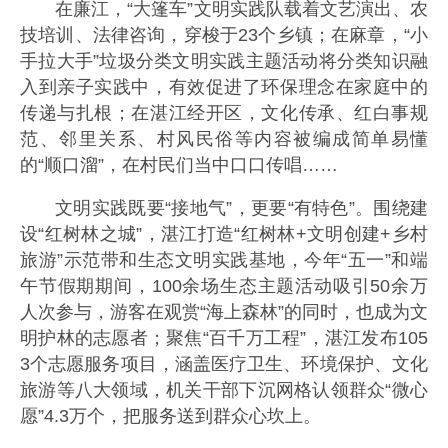
在廉江，“大篷车”文明实践队载着文艺演出、农
技培训、法律咨询，穿梭于23个乡镇；在麻章，“小
手拉大手”垃圾分类文明实践主题活动将分类知识融
入到亲子实践中，有效促进了环保理念在家庭中的
传递与扎根；在湛江经开区，文化传承、红白事规
范、邻里关系、村风民俗等内容被编成简单易懂
的“顺口溜”，在村民们当中口口传唱……
文明实践既要“接地气”，更要“有特色”。围绕建
设“红树林之城”，湛江打造“红树林+文明创建+乡村
旅游”示范带和生态文明实践基地，今年“五一”和端
午节假期期间，100余场生态主题活动吸引50余万
人次参与，游客在观赏“海上森林”的同时，也成为文
明护林的志愿者；聚焦“百千万工程”，湛江发布105
3个志愿服务项目，涵盖医疗卫生、环境保护、文化
旅游等八大领域，机关干部下沉网格认领群众“微心
愿”4.3万个，把服务送到群众心坎上。