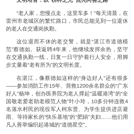
文明培育：以“榜样之光”点亮向善之路
“老人家，您慢点走，这里车多！”每天清晨，在
雷州市老城区的繁忙路口，市民总能见到一位退休
的老人在交通岗执勤。
这位退而不休的老交警，就是“湛江市道德模
范”蔡德如。获返聘4年来，他继续发挥余热，坚守
在交通执勤一线，日复一日守护着行人安全，用脚
步丈量着“老有所为”的文明长度。
在湛江，像蔡德如这样的“身边好人”还有很多
——参加消防工作15年、营救1200余名群众的“广东
好人”杨坤，创办医养院为老人撑起“温暖港湾”的“全
国敬老爱老助老模范人物”叶小玲，10多分钟连救4
名落水村民的现役军人柯东贤、为学生提供进店避
雨、等待家长的“快乐基地”的“肥娟”夫妇……他们用
凡人善举编织起港城的“道德星空”。