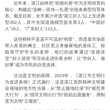
近年来，湛江始终把“崇德向善”作为文明培育的
核心，构建起“选树—宣传—礼遇”全链条典型培育体
系。截至目前，全市累计评选“湛江好人”以上先进典
型302人，其中全国道德模范提名奖3人、“中国好
人”16人、“广东好人”112人。
这些榜样不是遥不可及的“明星”，而是菜市场里
帮人拎菜的摊主、社区里义务修家电的退休工、校
园里守护学生的老师，他们的故事通过“道德讲
堂”“好人巡讲”等活动走进街巷乡村，让“学好人、做
好事”成为市民的自觉选择。
法治是文明的保障。2023年，《湛江市文明行
为促进条例》正式施行，这是湛江首部精神文明建
设领域的地方性法规，从“禁止随地吐痰”到“规范养
犬行为”，从“倡导文明出行”到“鼓励志愿服务”，用制
度为文明“立规矩”。