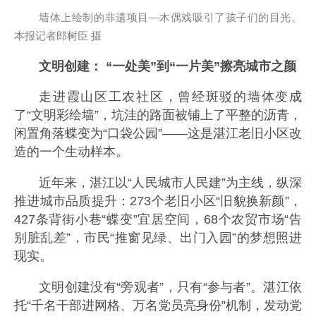
墙体上绘制的非遗项目—木偶戏吸引了孩子们的目光。
本报记者郎树臣 摄
文明创建： “一处美”到“一片美”擦亮城市之颜
走进霞山区工农社区，曾经斑驳的墙体变成
了“文明彩绘墙”，坑洼的路面被铺上了平整的沥青，
闲置角落蝶变为“口袋公园”——这是湛江老旧小区改
造的一个生动样本。
近年来，湛江以“人民城市人民建”为主线，纵深
推进城市品质提升：273个老旧小区“旧貌换新颜”，
427条背街小巷“蝶变”宜居空间，68个农贸市场“告
别脏乱差”，市民“推窗见绿、出门入园”的梦想照进
现实。
文明创建没有“旁观者”，只有“参与者”。湛江依
托“千名干部进网格、万名党员亮身份”机制，发动党