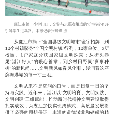
廉江市第一小学门口，交警与志愿者组成的“护学岗”有序
引导学生过马路。本报记者张锋锋 摄
从廉江市摘下“全国县级文明城市”金字招牌，到
10个村镇跻身“全国文明村镇”行列，10家单位、2所
校园、1户家庭分获国家级文明殊荣；从街头巷
尾“湛江好人”的暖心善举，到乡村田野间“喜事种
树”的新风尚……文明新风如春风化雨，浸润着这座
滨海港城的每一寸土地。
文明从来不是空洞的口号，而是日复一日的坚
持与实践。近年来，湛江以“文明培育、文明实践、
文明创建”三维赋能，推动新时代精神文明建设取得
扎实成效，为湛江加快实现跨越式、高质量发展提
供了坚强的思想保证、丰润的道德滋养和磅礴的精