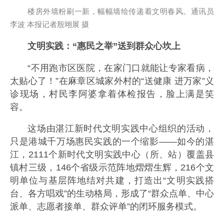
楼房外墙粉刷一新，幅幅墙绘传递着文明春风。通讯员
李波 本报记者殷翊展 摄
文明实践：“惠民之举”送到群众心坎上
“不用跑市区医院，在家门口就能让专家看病，
太贴心了！”在麻章区城家外村的“送健康 进万家”义
诊现场，村民李阿婆拿着体检报告，脸上满是笑
容。
这场由湛江新时代文明实践中心组织的活动，
只是港城千万场惠民实践的一个缩影——如今的湛
江，2111个新时代文明实践中心（所、站）覆盖县
镇村三级，146个省级示范阵地熠熠生辉，216个文
明单位与基层阵地结对共建，打造出“文明实践搭
台、各方唱戏”的生动格局，形成了“群众点单、中心
派单、志愿者接单、群众评单”的闭环服务模式。