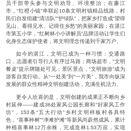
员干部带头参与文明劝导、环境整治；在廉江
市，“红橙小镇”串联起10条文明村镇精品线路，村
民们自发组建“清洁队”“护绿队”，把家乡打造成“望得
见山、看得见水、记得住乡愁”的美丽家园；在湛江
市第五小学，“红树林小小讲解员”品牌活动让学生们
化身生态保护使者，将文明理念传递到千家万户。
如今的湛江，文明已成为一种习惯：交通路
口，志愿者引导行人有序过马路；商场超市，“文明
餐桌”提示牌随处可见；景区景点，“文明旅游”成为
游客自觉行动。从“一处美”到“一片美”，我市向纵深
发展的群众性精神文明创建活动，充满生机活力。
更令人欣喜的是，文明创建的成果正不断向乡
村延伸——建成36处家风公园长廊和“好家风工作
坊”，153条“五大行动”乡村文明样板村各具特
色，“喜事种树”“净滩护滩”等新风尚蔚然成风，累计
种植喜事林12万余株，完成造林1.53万亩，实现