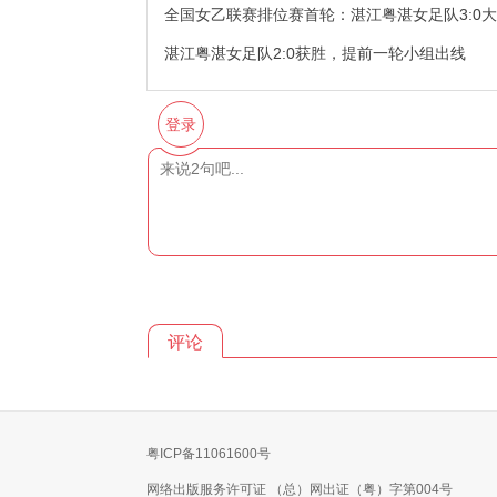
全国女乙联赛排位赛首轮：湛江粤湛女足队3:0
湛江粤湛女足队2:0获胜，提前一轮小组出线
登录
评论
粤ICP备11061600号
网络出版服务许可证 （总）网出证（粤）字第004号