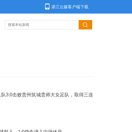
湛江云媒客户端下载
足队3:0击败贵州筑城贵师大女足队，取得三连
射入，1:0领先进入中场休息。