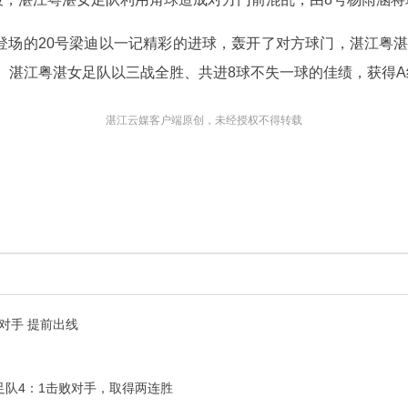
登场的20号梁迪以一记精彩的进球，轰开了对方球门，湛江粤湛女
0。湛江粤湛女足队以三战全胜、共进8球不失一球的佳绩，获得
湛江云媒客户端原创，未经授权不得转载
对手 提前出线
足队4：1击败对手，取得两连胜