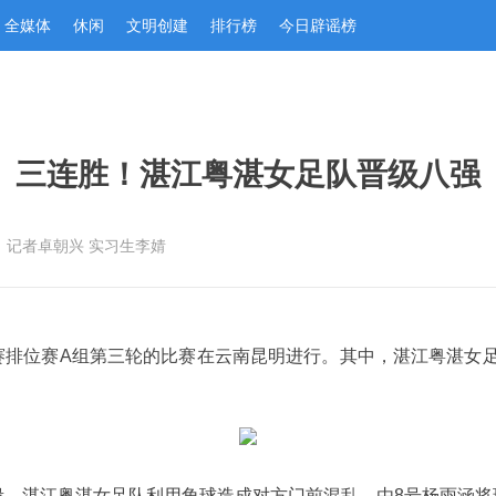
全媒体
休闲
文明创建
排行榜
今日辟谣榜
三连胜！湛江粤湛女足队晋级八强
：记者卓朝兴 实习生李婧
级联赛排位赛A组第三轮的比赛在云南昆明进行。其中，湛江粤湛女
，湛江粤湛女足队利用角球造成对方门前混乱，由8号杨雨涵将球