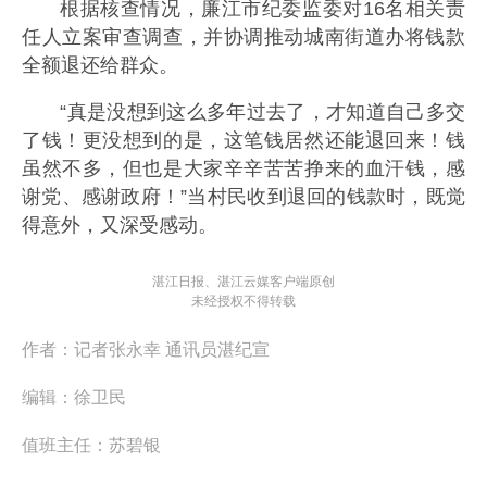
根据核查情况，廉江市纪委监委对16名相关责
任人立案审查调查，并协调推动城南街道办将钱款
全额退还给群众。
“真是没想到这么多年过去了，才知道自己多交
了钱！更没想到的是，这笔钱居然还能退回来！钱
虽然不多，但也是大家辛辛苦苦挣来的血汗钱，感
谢党、感谢政府！”当村民收到退回的钱款时，既觉
得意外，又深受感动。
湛江日报、湛江云媒客户端原创
未经授权不得转载
作者：
记者张永幸 通讯员湛纪宣
编辑：
徐卫民
值班主任：
苏碧银