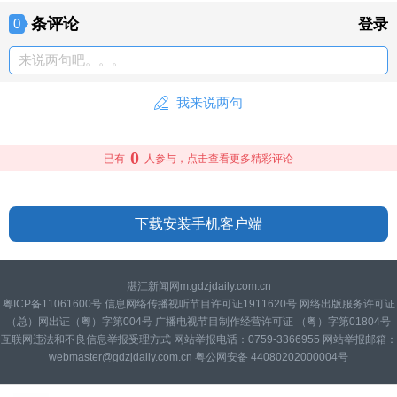
条评论
0
登录
来说两句吧。。。
我来说两句
0
已有
人参与，点击查看更多精彩评论
下载安装手机客户端
湛江新闻网m.gdzjdaily.com.cn
粤ICP备11061600号 信息网络传播视听节目许可证1911620号 网络出版服务许可证
（总）网出证（粤）字第004号 广播电视节目制作经营许可证 （粤）字第01804号
互联网违法和不良信息举报受理方式 网站举报电话：0759-3366955 网站举报邮箱：
webmaster@gdzjdaily.com.cn 粤公网安备 44080202000004号