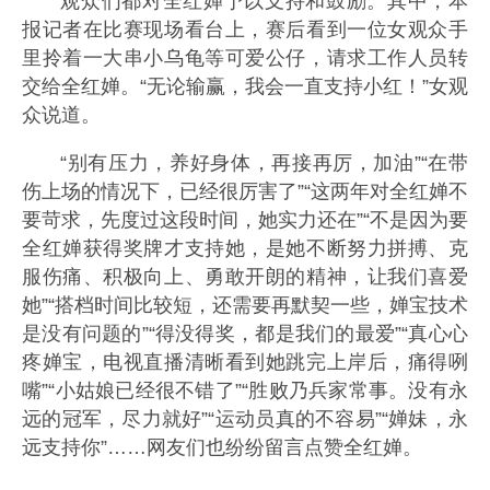
观众们都对全红婵予以支持和鼓励。其中，本
报记者在比赛现场看台上，赛后看到一位女观众手
里拎着一大串小乌龟等可爱公仔，请求工作人员转
交给全红婵。“无论输赢，我会一直支持小红！”女观
众说道。
“别有压力，养好身体，再接再厉，加油”“在带
伤上场的情况下，已经很厉害了”“这两年对全红婵不
要苛求，先度过这段时间，她实力还在”“不是因为要
全红婵获得奖牌才支持她，是她不断努力拼搏、克
服伤痛、积极向上、勇敢开朗的精神，让我们喜爱
她”“搭档时间比较短，还需要再默契一些，婵宝技术
是没有问题的”“得没得奖，都是我们的最爱”“真心心
疼婵宝，电视直播清晰看到她跳完上岸后，痛得咧
嘴”“小姑娘已经很不错了”“胜败乃兵家常事。没有永
远的冠军，尽力就好”“运动员真的不容易”“婵妹，永
远支持你”……网友们也纷纷留言点赞全红婵。