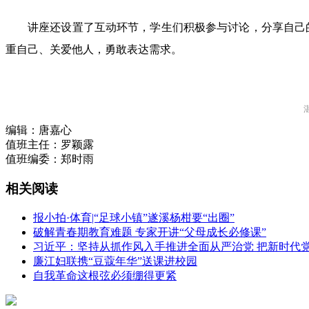
讲座还设置了互动环节，学生们积极参与讨论，分享自己
重自己、关爱他人，勇敢表达需求。
编辑：
唐嘉心
值班主任：
罗颖露
值班编委：
郑时雨
相关阅读
报小拍·体育|“足球小镇”遂溪杨柑要“出圈”
破解青春期教育难题 专家开讲“父母成长必修课”
习近平：坚持从抓作风入手推进全面从严治党 把新时代
廉江妇联携“豆蔻年华”送课进校园
自我革命这根弦必须绷得更紧