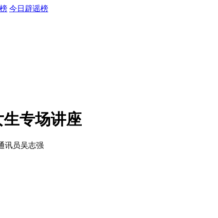
榜
今日辟谣榜
女生专场讲座
 通讯员吴志强