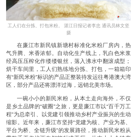
工人们在分拣、打包米粉。 湛江日报记者李忠 通讯员林文坚
摄
在廉江市新民镇新塘村标准化米粉厂房内，热
气升腾、米香浓郁。自动化生产线上，乳白色米浆
经高压压榨化作缕缕银丝，落入沸水中翻滚成型；
烘干车间里，工人们熟练地分拣、打包，一箱箱印
有“新民米粉”标识的产品正整装待发运往粤港澳大湾
区，部分产品还将漂洋过海，远销北美市场。
一碗小小的新民米粉，从本土走向海外，不仅
是乡土品牌的“破圈”之旅，更是廉江市以“百千万工
程”为总牵引、以党建引领推动乡村产业振兴的生动
缩影。近年来，廉江市坚持“党建为核、产业为基、
平台为桥、全链升级”的发展路径，推动新民米粉从