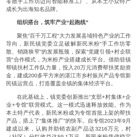
零散手工作坊迈向智能标准工厂、从本土小众特产
成长为出海知名品牌。
组织搭台，筑牢产业“起跑线”
聚焦“百千万工程”大力发展县域特色产业的工作
导向，新民镇党委立足破解新民米粉“手工作坊零
散、销路狭窄”的发展瓶颈，探索“党建引领+村企联
营”合作模式，为米粉产业搭建成长平台。借助驻镇
帮镇扶村工作队力量，投入20万元消费帮扶奖励资
金，建成200多平方米的湛江市乡村振兴产品专馆新
民镇运营点，打造覆盖全镇的集体经济平台。
在此基础上，镇党委创新推出“支部+村集体+企
业+专馆”联营模式。这一模式迅速释放效能。作为
本土特产代表，新民米粉成为专馆首批上架的帮扶
产品，搭上了“集体推广”的快车。自专馆2023年9月
建成以来，认购并助销农副产品达3216万元，村
（社区）分红收益达59.1万元。新民米粉凭借稳定