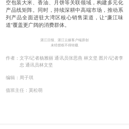
空包装大米、香油、月饼等关联领域，构建多元化
产品线矩阵。同时，持续深耕中高端市场，推动系
列产品全面进驻大湾区核心销售渠道，让“廉江味
道”覆盖更广阔的消费群体。
湛江日报、湛江云媒客户端原创
未经授权不得转载
作者：
文字/记者杨雅丽 通讯员张思燕 林文坚 图片/记者李
忠 通讯员林文坚
编辑：
周子琪
值班主任：
莫松萌