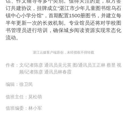
话、作文辅导等多个类别。值得关注的是，双方签
订共建协议，挂牌成立“湛江市少年儿童图书馆乌石
镇中心小学分馆”，首期配置1500册图书，并建立每
半年更新一次的长效机制。专业馆员还将对学校图
书管理员进行培训，确保城乡阅读资源实现常态化
流动。
湛江云媒客户端原创，未经授权不得转载
作者：
文/记者陈彦 通讯员吴元英 图/通讯员王正林 蔡昱 视
频/记者陈彦 通讯员林春霞
编辑：
徐卫民
值班主任：
莫松萌
值班编委：
林小军