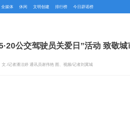
全媒体
休闲
文明创建
排行榜
今日辟谣榜
5·20公交驾驶员关爱日”活动 致敬城
：文./记者潘洁婷 通讯员谢伟艳 图、视频/记者刘冀城