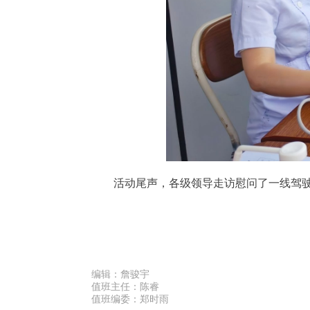
活动尾声，各级领导走访慰问了一线驾
编辑：
詹骏宇
值班主任：
陈睿
值班编委：
郑时雨