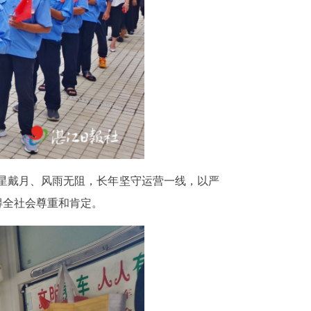
披星戴月、风雨无阻，长年坚守运营一线，以严
得全社会尊重和肯定。