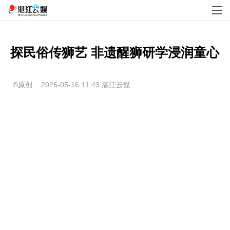
探民俗传狮艺 非遗醒狮研学浸润童心
©原创
2026-05-16 11:43
湛江云媒