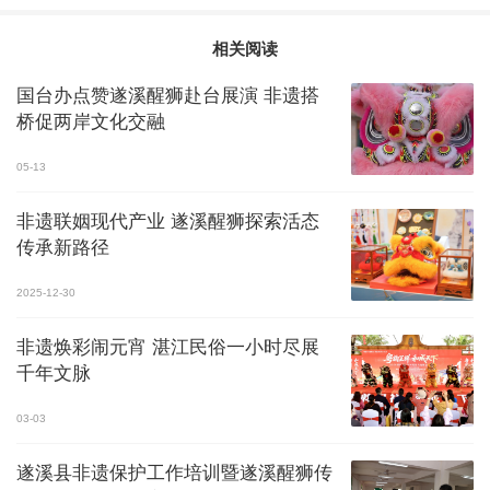
相关阅读
国台办点赞遂溪醒狮赴台展演 非遗搭
桥促两岸文化交融
05-13
非遗联姻现代产业 遂溪醒狮探索活态
传承新路径
2025-12-30
非遗焕彩闹元宵 湛江民俗一小时尽展
千年文脉
03-03
遂溪县非遗保护工作培训暨遂溪醒狮传