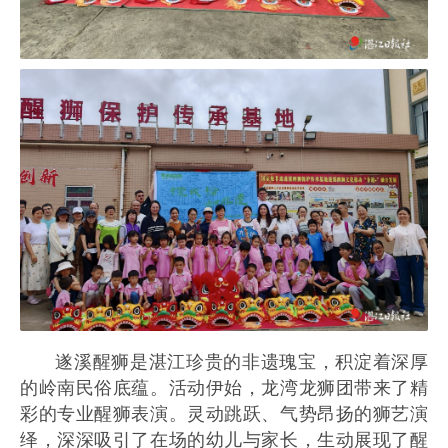
遂溪醒狮是湛江珍贵的非遗瑰宝，积淀着深厚
的岭南民俗底蕴。活动伊始，龙湾龙狮团带来了精
彩的专业醒狮表演。灵动跳跃、气势昂扬的狮艺演
绎，深深吸引了在场的幼儿与家长，生动展现了醒