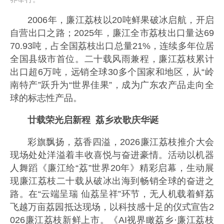
2006年，廉江荔枝以20吨鲜果破冰启航，开启
自营出口之路；2025年，廉江全市荔枝出口量达69
70.93吨，占全国荔枝出口总量21%，连续多年位居
全国县级市首位。二十载风雨兼程，廉江荔枝累计
出口超6万吨，远销全球30多个国家和地区，从“岭
南特产”跃升为“世界佳果”，成为广东农产品走向全
球的标志性产品。
廿载荣光启新程
荔乡欢歌庆华诞
彩旗飘扬，荔香四溢，2026廉江荔枝推介大会
现场处处洋溢着丰收喜悦与奋进豪情。活动以机器
人舞蹈《廉江给“荔”世界20年》精彩启幕，生动展
现廉江荔枝二十载从破冰出海到畅销全球的奋进之
路。在“云端呈瑞 仙荔呈祥”环节，无人机载着鲜荔
飞越万亩荔园抵达现场，以科技感十足的仪式宣告2
026廉江荔枝新鲜上市。《AI视界瞰荔乡·廉江荔枝