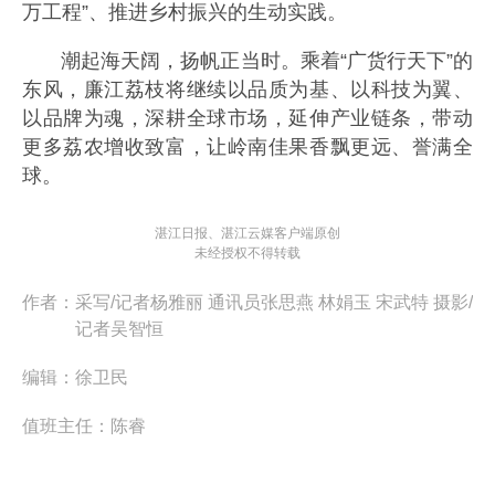
万工程”、推进乡村振兴的生动实践。
潮起海天阔，扬帆正当时。乘着“广货行天下”的
东风，廉江荔枝将继续以品质为基、以科技为翼、
以品牌为魂，深耕全球市场，延伸产业链条，带动
更多荔农增收致富，让岭南佳果香飘更远、誉满全
球。
湛江日报、湛江云媒客户端原创
未经授权不得转载
作者：
采写/记者杨雅丽 通讯员张思燕 林娟玉 宋武特 摄影/
记者吴智恒
编辑：
徐卫民
值班主任：
陈睿