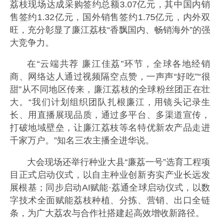
荔枝现场达成采购签约总额3.07亿元，其中国内销
售签约1.32亿元，国外销售签约1.75亿元，内外双
旺，充分彰显了廉江荔枝“香飘国内、畅销海外”的强
大竞争力。
在“云端共荐 廉江佳荔”环节，全球各地经销
商、网络达人通过视频隔空点赞，一声声“好吃”“很
甜”从不同地区传来，廉江荔枝的全球粉丝团正在壮
大。“我们计划组织团队扎根廉江，用镜头记录生
长、用直播展现品质，通过多平台、多渠道宣传，
打破地域壁垒，让廉江荔枝等名特优新农产品走进
千家万户。”知名三农主播全进华说。
大会现场还举行种业大县“廉荔一号”选育工程项
目正式启动仪式，以自主种业创新夯实产业长远发
展根基；同步启动AI赋能·荔通全球启动仪式，以数
字技术全面赋能荔枝种植、分拣、营销、出口全链
条，为广大荔农与合作社搭建起高效增收新路径。