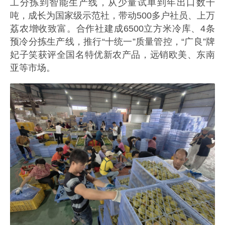
工分拣到智能生产线，从少量试单到年出口数千
吨，成长为国家级示范社，带动500多户社员、上万
荔农增收致富。合作社建成6500立方米冷库、4条
预冷分拣生产线，推行“十统一”质量管控，“广良”牌
妃子笑获评全国名特优新农产品，远销欧美、东南
亚等市场。