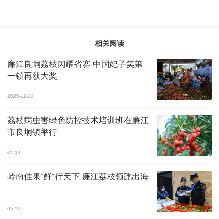
相关阅读
廉江良垌荔枝闪耀省赛 中国妃子笑第
一镇再获大奖
2025-12-12
荔枝病虫害绿色防控技术培训班在廉江
市良垌镇举行
04-14
岭南佳果“鲜”行天下 廉江荔枝领跑出海
05-12