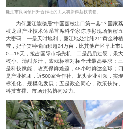
廉江市良垌镇日升合作社的工人将新鲜荔枝装箱。
为何廉江能稳居“中国荔枝出口第一县”？国家荔
枝龙眼产业技术体系首席科学家陈厚彬现场解密五
大密码：一是天时地利，廉江地处北纬21°黄金种植
带，妃子笑种植面积超24万亩，比其他产区早上市1
0—15天，抢占国际市场先机；二是品质过硬，果大
核小、清甜多汁，农残标准对标全球最高要求；三
是科技赋能，攻克保鲜难题，48小时鲜达全球；四
是产业抱团，近500家合作社、龙头企业引领，实现
标准化、规模化发展；五是政企同心，政策扶持、
科技支撑、市场开拓协同发力。