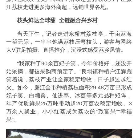
江荔枝走进更多海外商超，远销世界各地。
枝头鲜达全球甜
全链融合兴乡村
当天下午，记者走进东桥村荔枝亭，千亩荔海
一望无际，一串串饱满荔枝压弯枝头，游客与网络
大V驻足拍摄、直播推介，沉浸式感受荔乡风情。
“我家种了90余亩妃子笑，今年价格好，还没开
始采摘，都被采购商预定了。”良垌镇种植户江辉彪
笑着说，荔枝产业让全家稳定增收，日子越过越红
火。如今，廉江全市种植荔枝面积29.48万亩已形成
妃子笑、白糖罂、仙进奉、冰荔等多元品种矩阵，
年产优质鲜果25万吨带动超20万荔农稳定增收、3
万余人就业，小小红荔成为荔农的“致富果”“幸福
果”。