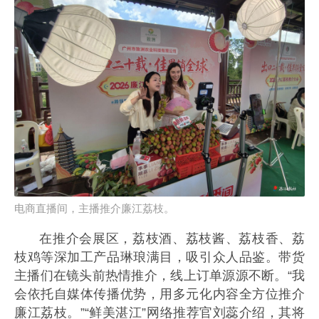
电商直播间，主播推介廉江荔枝。
在推介会展区，荔枝酒、荔枝酱、荔枝香、荔
枝鸡等深加工产品琳琅满目，吸引众人品鉴。带货
主播们在镜头前热情推介，线上订单源源不断。“我
会依托自媒体传播优势，用多元化内容全方位推介
廉江荔枝。”“鲜美湛江”网络推荐官刘蕊介绍，其将