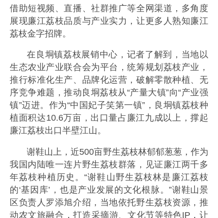
借助短视频、直播、社群推广等全网渠道，多角度
展现廉江荔枝品质与产业实力，让更多人熟知廉江
荔枝金字招牌。
在良垌镇荔枝展销中心，记者了解到，当地以
生态农业产业联合会为平台，统筹规划荔枝产业，
推行标准化生产、品牌化运营，破解零散种植、无
序竞争难题，推动良垌荔枝从“产量大镇”向“产业强
镇”迈进。作为“中国妃子笑第一镇”，良垌镇荔枝种
植面积达10.6万亩，出口量占廉江九成以上，撑起
廉江荔枝出口半壁江山。
谢鞋山上，近500亩野生荔枝林郁郁葱葱，作为
我国内陆唯一连片野生荔枝群落，见证廉江两千多
年荔枝种植历史。“谢鞋山野生荔枝林是廉江荔枝
的‘基因库’，也是产业发展的文化根脉。”谢鞋山景
区负责人罗添旭介绍，当地依托野生荔枝资源，推
动农文旅融合，打造采摘游、文化节等特色IP，让