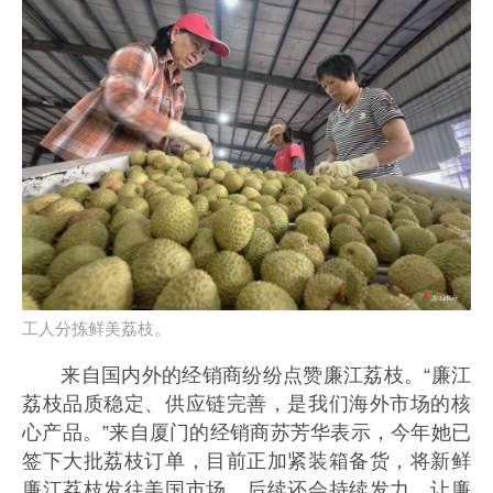
工人分拣鲜美荔枝。
来自国内外的经销商纷纷点赞廉江荔枝。“廉江
荔枝品质稳定、供应链完善，是我们海外市场的核
心产品。”来自厦门的经销商苏芳华表示，今年她已
签下大批荔枝订单，目前正加紧装箱备货，将新鲜
廉江荔枝发往美国市场，后续还会持续发力，让廉