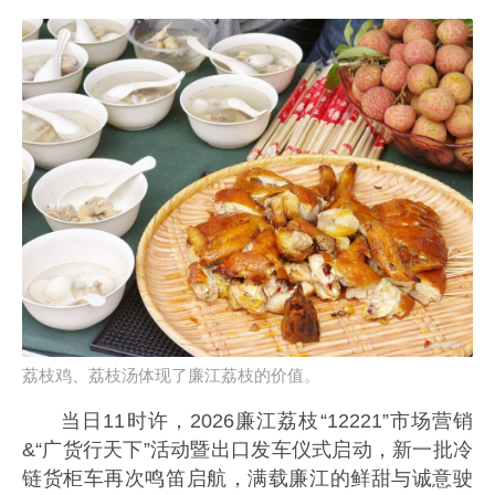
荔枝鸡、荔枝汤体现了廉江荔枝的价值。
当日11时许，2026廉江荔枝“12221”市场营销
&“广货行天下”活动暨出口发车仪式启动，新一批冷
链货柜车再次鸣笛启航，满载廉江的鲜甜与诚意驶