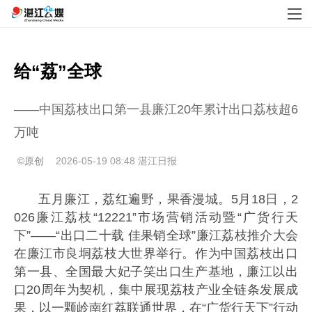
给“荔”全球
——中国荔枝出口第一县廉江20年累计出口荔枝超6
万吨
©原创
2026-05-19 08:48
湛江日报
五月廉江，荔红遍野，果香漫城。5月18日，2
026廉江荔枝“12221”市场营销活动暨“广货行天
下”——“出口二十载 佳果销全球”廉江荔枝推介大会
在廉江市良垌荔枝大世界举行。作为中国荔枝出口
第一县、全国最大妃子笑出口生产基地，廉江以出
口20周年为契机，集中展现荔枝产业全链条发展成
果，以一颗岭南红荔联通世界，在“广货行天下”行动