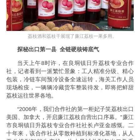
荔枝酒和荔枝干展现了廉江荔枝一果多用。
探秘出口第一县
全链硬核铸底气
当天上午8时许，在良垌镇日升荔枝专业合作
社，记者看到一派繁忙景象：工人精准分级、精心
包装，冷链车间预冷设备全速运转，海关工作人员
现场检疫，一辆辆冷藏货车整装待发，即将把鲜甜
荔枝运往世界各地。
“2006年，我们合作社的第一柜妃子笑荔枝出口
美国、加拿大，开启廉江荔枝自营出口序幕。”廉江
市良垌镇日升荔枝专业合作社社长卢亚金感慨。二
十年来，该合作社从零散种植到标准化基地，从人