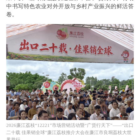
中书写特色农业对外开放与乡村产业振兴的鲜活答
卷。
2026廉江荔枝“12221”市场营销活动暨“广货行天下”——“出口
二十载 佳果销全球”廉江荔枝推介大会在廉江市良垌荔枝大世
界举行。