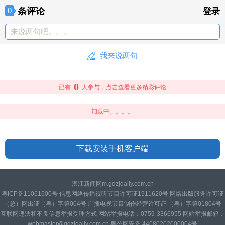
条评论
0
登录
来说两句吧。。。
我来说两句
0
已有
人参与，点击查看更多精彩评论
加载中。。。。
下载安装手机客户端
湛江新闻网m.gdzjdaily.com.cn
粤ICP备11061600号 信息网络传播视听节目许可证1911620号 网络出版服务许可证
（总）网出证（粤）字第004号 广播电视节目制作经营许可证 （粤）字第01804号
互联网违法和不良信息举报受理方式 网站举报电话：0759-3366955 网站举报邮箱：
webmaster@gdzjdaily.com.cn 粤公网安备 44080202000004号