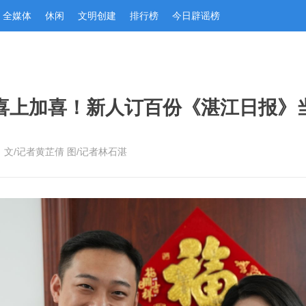
全媒体
休闲
文明创建
排行榜
今日辟谣榜
喜上加喜！新人订百份《湛江日报》
：文/记者黄芷倩 图/记者林石湛