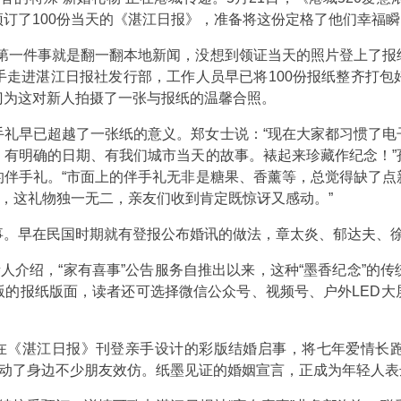
订了100份当天的《湛江日报》，准备将这份定格了他们幸福
岗第一件事就是翻一翻本地新闻，没想到领证当天的照片登上了报
牵手走进湛江日报社发行部，工作人员早已将100份报纸整齐打
门为这对新人拍摄了一张与报纸的温馨合照。
手礼早已超越了一张纸的意义。郑女士说：“现在大家都习惯了电
、有明确的日期、有我们城市当天的故事。裱起来珍藏作纪念！”
的伴手礼。“市面上的伴手礼无非是糖果、香薰等，总觉得缺了点
围，这礼物独一无二，亲友们收到肯定既惊讶又感动。”
事。早在民国时期就有登报公布婚讯的做法，章太炎、郁达夫、
责人介绍，“家有喜事”公告服务自推出以来，这种“墨香纪念”的
版的报纸版面，读者还可选择微信公众号、视频号、户外LED大
就曾在《湛江日报》刊登亲手设计的彩版结婚启事，将七年爱情长
带动了身边不少朋友效仿。纸墨见证的婚姻宣言，正成为年轻人