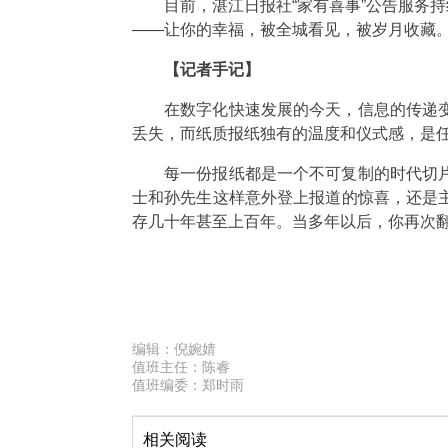
目前，湛江日报社“家有喜事”公告服务持
——让你的幸福，被全城看见，被岁月收藏
【记者手记】
在数字化快速发展的今天，信息的传递
丢失，而纸质报纸独有的温度和仪式感，是
每一份报纸都是一个不可复制的时代切
士和孙先生这样意外登上报道的惊喜，还是
存几十年甚至上百年。当多年以后，你再次
编辑：
倪婉婧
值班主任：
陈睿
值班编委：
郑时雨
相关阅读