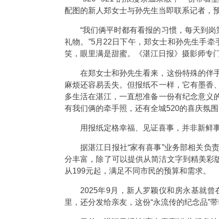
配图的新人郑女士与孙先生当即联系记者，预
“我们俩平时都有看报的习惯，每天到
礼物。”5月22日下午，郑女士和孙先生手
笑，眼里满是甜蜜。《湛江日报》摄影师专
在郑女士和孙先生看来，这份特殊的伴
麻烦还容易丢失。但报纸不一样，它有墨香
多生活在湛江，一直想准备一份有纪念意义
有我们俩的牵手照，还有全城520的喜庆氛
用报纸定格幸福、见证喜事，并非新鲜
据湛江日报社“家有喜事”业务部相关负
分丰富，除了可以提供从简洁文字到精美彩
从199元起，满足不同市民的预算和需求。
2025年9月，新人罗颖仪和房永基
里，还分发给亲友，这份“永流传的纪念品”