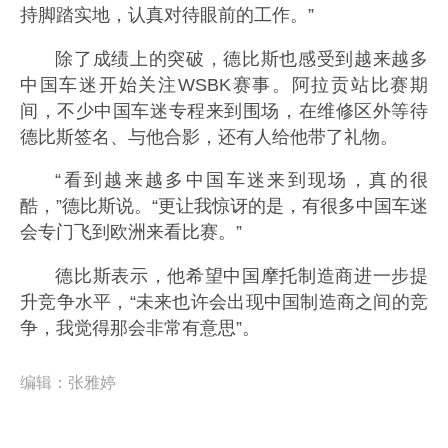
持脚踏实地，认真对待眼前的工作。”
除了成绩上的突破，德比斯也感受到越来越多
中国车迷开始关注WSBK赛事。阿拉贡站比赛期
间，不少中国车迷专程来到围场，在维修区外等待
德比斯签名、与他合影，还有人给他带了礼物。
“看到越来越多中国车迷来到现场，真的很
酷，”德比斯说。“更让我惊讶的是，有很多中国车迷
会专门飞到欧洲来看比赛。”
德比斯表示，他希望中国摩托制造商进一步提
升竞争水平，“未来也许会出现中国制造商之间的竞
争，我觉得那会非常有意思”。
编辑：
张雅婷