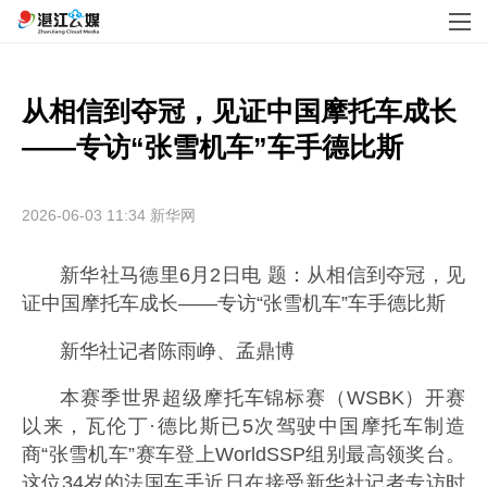
从相信到夺冠，见证中国摩托车成长
——专访“张雪机车”车手德比斯
2026-06-03 11:34
新华网
新华社马德里6月2日电 题：从相信到夺冠，见
证中国摩托车成长——专访“张雪机车”车手德比斯
新华社记者陈雨峥、孟鼎博
本赛季世界超级摩托车锦标赛（WSBK）开赛
以来，瓦伦丁·德比斯已5次驾驶中国摩托车制造
商“张雪机车”赛车登上WorldSSP组别最高领奖台。
这位34岁的法国车手近日在接受新华社记者专访时