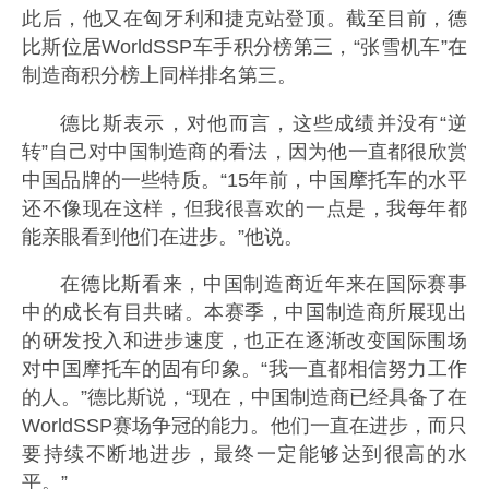
此后，他又在匈牙利和捷克站登顶。截至目前，德
比斯位居WorldSSP车手积分榜第三，“张雪机车”在
制造商积分榜上同样排名第三。
德比斯表示，对他而言，这些成绩并没有“逆
转”自己对中国制造商的看法，因为他一直都很欣赏
中国品牌的一些特质。“15年前，中国摩托车的水平
还不像现在这样，但我很喜欢的一点是，我每年都
能亲眼看到他们在进步。”他说。
在德比斯看来，中国制造商近年来在国际赛事
中的成长有目共睹。本赛季，中国制造商所展现出
的研发投入和进步速度，也正在逐渐改变国际围场
对中国摩托车的固有印象。“我一直都相信努力工作
的人。”德比斯说，“现在，中国制造商已经具备了在
WorldSSP赛场争冠的能力。他们一直在进步，而只
要持续不断地进步，最终一定能够达到很高的水
平。”