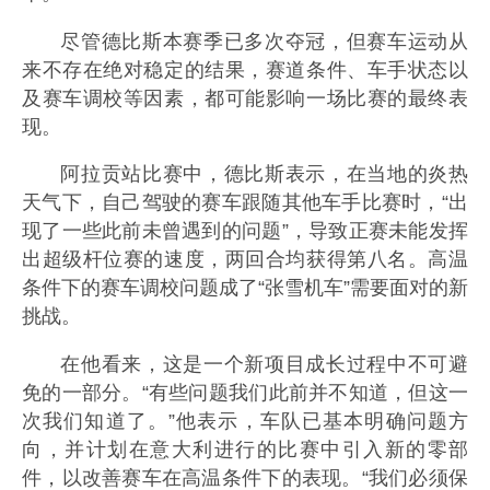
尽管德比斯本赛季已多次夺冠，但赛车运动从
来不存在绝对稳定的结果，赛道条件、车手状态以
及赛车调校等因素，都可能影响一场比赛的最终表
现。
阿拉贡站比赛中，德比斯表示，在当地的炎热
天气下，自己驾驶的赛车跟随其他车手比赛时，“出
现了一些此前未曾遇到的问题”，导致正赛未能发挥
出超级杆位赛的速度，两回合均获得第八名。高温
条件下的赛车调校问题成了“张雪机车”需要面对的新
挑战。
在他看来，这是一个新项目成长过程中不可避
免的一部分。“有些问题我们此前并不知道，但这一
次我们知道了。”他表示，车队已基本明确问题方
向，并计划在意大利进行的比赛中引入新的零部
件，以改善赛车在高温条件下的表现。“我们必须保