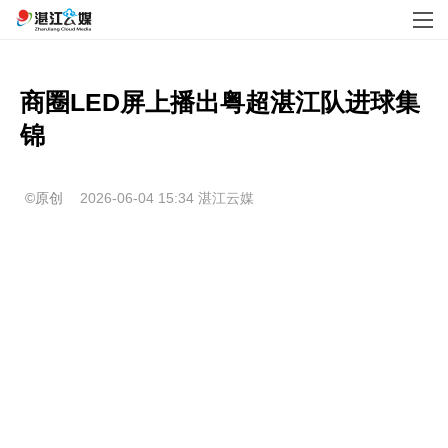
商圈LED屏上播出粤超湛江队进球集
锦
©原创
2026-06-04 15:34
湛江云媒