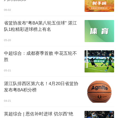
06-02
省篮协发布“粤BA第八轮五佳球” 湛江
队1粒精彩进球榜上有名
05-20
中超综合：成都赛季首败 申花五轮不
胜
05-21
湛江队排西区第六名！4月20日省篮协
发布粤BA积分榜
04-21
英超综合 | 恩佐补时进球 切尔西“绝