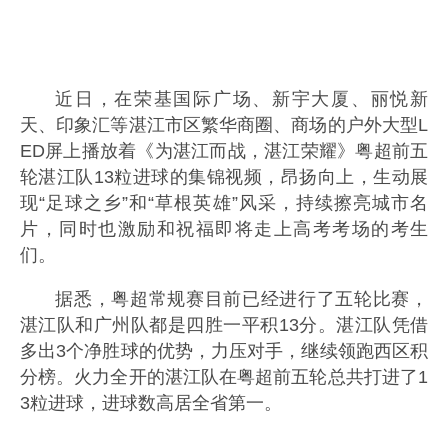
近日，在荣基国际广场、新宇大厦、丽悦新
天、印象汇等湛江市区繁华商圈、商场的户外大型L
ED屏上播放着《为湛江而战，湛江荣耀》粤超前五
轮湛江队13粒进球的集锦视频，昂扬向上，生动展
现“足球之乡”和“草根英雄”风采，持续擦亮城市名
片，同时也激励和祝福即将走上高考考场的考生
们。
据悉，粤超常规赛目前已经进行了五轮比赛，
湛江队和广州队都是四胜一平积13分。湛江队凭借
多出3个净胜球的优势，力压对手，继续领跑西区积
分榜。火力全开的湛江队在粤超前五轮总共打进了1
3粒进球，进球数高居全省第一。