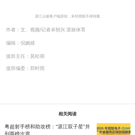
湛江云媒客户端原创，未经授权不得转载
作者：
文、视频/记者卓朝兴 湛旅体育
编辑：
倪婉婧
值班主任：
莫松萌
值班编委：
郑时雨
相关阅读
粤超射手榜和助攻榜：“湛江双子星”并
列两榜次席