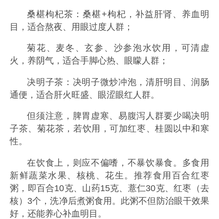
桑椹枸杞茶：桑椹+枸杞，补益肝肾、养血明
目，适合熬夜、用眼过度人群；
菊花、麦冬、玄参、沙参泡水饮用，可清虚
火，养阴气，适合手脚心热、眼矇人群；
决明子茶：决明子微炒冲泡，清肝明目、润肠
通便，适合肝火旺盛、眼涩眼红人群。
但须注意，脾胃虚寒、易腹泻人群要少喝决明
子茶、菊花茶，若饮用，可加红枣、桂圆以中和寒
性。
在饮食上，则应不偏嗜，不暴饮暴食。多食用
新鲜蔬菜水果、核桃、花生。推荐食用百合红枣
粥，即百合10克、山药15克、薏仁30克、红枣（去
核）3个，洗净后煮粥食用。此粥不但防治眼干效果
好，还能养心补血明目。