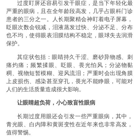
过度盯屏还容易引发干眼症，是当下年轻化最
严重的眼病，且在全年龄段高发，几乎占眼科门诊
患者的三分之一。人长期聚精会神盯着电子屏幕，
眨眼次数会锐减，泪液蒸发过快、分泌不足、分布
也不均，使得眼表泪膜结构不稳定，眼球失去润滑
保护。
其症状包括：眼睛持久干涩、磨砂异物感、刺
痛灼痛；频繁揉眼、眨眼、畏光怕风；分泌物黏
稠、视物短暂模糊、迎风流泪；严重时会出现角膜
上皮损伤、感染甚至穿孔，畏光不能睁眼，可能对
人们的生活质量造成很大影响。
让眼睛超负荷，小心致盲性眼病
长期过度用眼还会引发一些严重眼病，其中，
青光眼、白内障和黄斑变性在近年来也非常高发，
值得警惕。