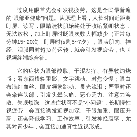
过度用眼首先会引发视疲劳。这是全民最普遍
的“眼部亚健康”问题。从原理上看，人长时间近距离
盯屏、读写，眼睛睫状肌始终处于收缩紧绷状态，
无法放松，加上盯屏时眨眼次数大幅减少（正常每
分钟15~20次，盯屏时仅剩5~7次），眼表肌肉、神
经、泪膜同时超负荷运转，就会引发视疲劳，也叫
视频终端综合征。
它的症状为眼部酸胀、干涩发痒、有异物灼烧
感；看东西模糊重影、文字跳动、对焦变慢；眼白
布满红血丝、眼皮频繁跳动、畏光流泪；严重时还
会牵连头部，引发头晕头痛、恶心乏力、注意力涣
散、失眠烦躁。这些症状可不是“小问题”，长期慢性
视疲劳，会直接诱发近视加深、干眼加重、眼压升
高，还会降低学习、工作效率，引发神经衰弱，尤
其对青少年，会直接加速真性近视形成。