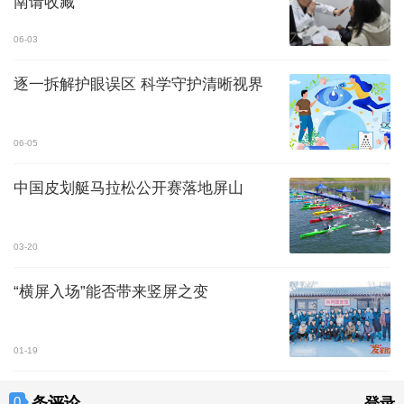
南请收藏
06-03
逐一拆解护眼误区 科学守护清晰视界
06-05
中国皮划艇马拉松公开赛落地屏山
03-20
“横屏入场”能否带来竖屏之变
01-19
条评论
0
登录