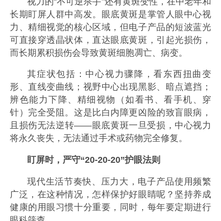
视力的“不可逆杀手”还有黄斑变性，在中老年和
长期盯屏人群中高发。眼底黄斑是掌管人眼中心视
力、精细视觉的核心区域，但电子产品的短波蓝光
可直接穿透晶状体，直达眼底黄斑，引起光损伤，
而长期累积损伤会导致黄斑细胞凋亡、病变。
其症状包括：中心视力骤降，看东西扭曲变
形、直线变曲线；视野中心出现黑影、暗点遮挡；
辨色能力下降、精细视物（如看书、看手机、穿
针）完全受阻。这是比白内障更凶险的致盲眼病，
且损伤无法逆转——眼底黄斑一旦受损，中心视力
将永久丧失，无法通过手术或药物完全修复。
盯屏时，严守“20-20-20”护眼法则
现代生活节奏快、压力大，电子产品使用频繁
广泛，在这种情况，怎样保护好眼睛呢？坚持养成
健康的用眼习惯十分重要，同时，每年要定期进行
眼科筛查。