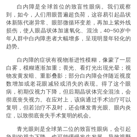
白内障是全球首位的致盲性眼病。我们观察
到，如今，人们用眼普遍超负荷，这容易引起晶状
体新陈代谢异常、眼部微循环变差，再加上紫外线
损伤，使人眼晶状体加速氧化、混浊，40~50岁中
年人群中白内障患者大幅增多，呈现明显年轻化的
趋势。
白内障的症状有视物渐进性模糊，像蒙了一层
白雾，模糊逐渐加重；畏光、看灯光出现光晕；视
物发黄发暗、重影叠影；部分白内障会伴随近视度
数增加或老花眼减轻或消失的表现。得了这个眼
病，初期仅视力下降，但后期晶状体完全混浊，会
彻底丧失视力。在应对上，该病通过手术治疗可以
复明，但若治疗不及时，还会继发青光眼、眼内炎
症，以致彻底丧失手术复明的机会。
青光眼则是全球第二位的致盲性眼病，会引起
急剧的视力下降，也可能缓慢发生发展，导致视野