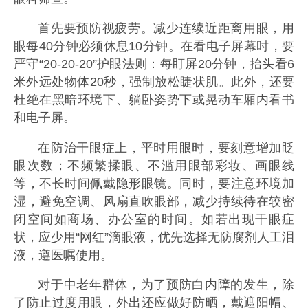
首先要预防视疲劳。减少连续近距离用眼，用
眼每40分钟必须休息10分钟。在看电子屏幕时，要
严守“20-20-20”护眼法则：每盯屏20分钟，抬头看6
米外远处物体20秒，强制放松睫状肌。此外，还要
杜绝在黑暗环境下、躺卧姿势下或晃动车厢内看书
和电子屏。
在防治干眼症上，平时用眼时，要刻意增加眨
眼次数；不频繁揉眼、不滥用眼部彩妆、画眼线
等，不长时间佩戴隐形眼镜。同时，要注意环境加
湿，避免空调、风扇直吹眼部，减少持续待在较密
闭空间如商场、办公室的时间。如若出现干眼症
状，应少用“网红”滴眼液，优先选择无防腐剂人工泪
液，遵医嘱使用。
对于中老年群体，为了预防白内障的发生，除
了防止过度用眼，外出还应做好防晒，戴遮阳帽、