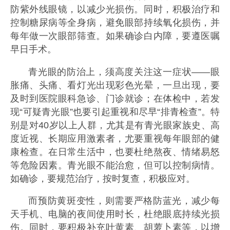
防紫外线眼镜，以减少光损伤。同时，积极治疗和
控制糖尿病等全身病，避免眼部持续氧化损伤，并
每年做一次眼部筛查。如果确诊白内障，要遵医嘱
早日手术。
青光眼的防治上，须高度关注这一症状——眼
胀痛、头痛、看灯光出现彩色光晕，一旦出现，要
及时到医院眼科急诊、门诊就诊；在体检中，若发
现“可疑青光眼”也要引起重视和尽早“排青检查”。特
别是对40岁以上人群，尤其是有青光眼家族史、高
度近视、长期应用激素者，尤要重视每年眼部的健
康检查。在日常生活中，也要杜绝熬夜、情绪易怒
等危险因素。青光眼不能治愈，但可以控制病情。
如确诊，要规范治疗，按时复查，积极应对。
而预防黄斑变性，则需要严格防蓝光，减少每
天手机、电脑的夜间使用时长，杜绝眼底持续光损
伤。同时，要积极补充叶黄素、胡萝卜素等，以增