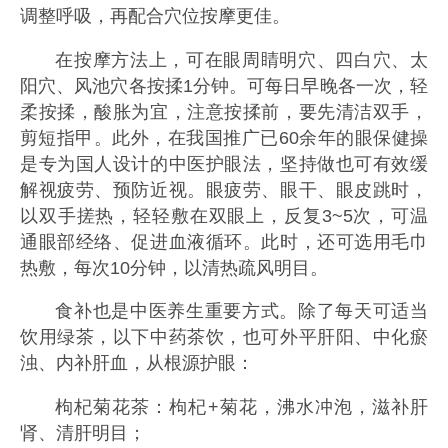
调整呼吸，再配合穴位按摩更佳。
在按摩方法上，可在眼周睛明穴、四白穴、太
阳穴、风池穴各按揉1分钟。可每日早晚各一次，轻
柔按揉，酸胀为宜，注意按揉前，要先清洁双手，
剪短指甲。此外，在我国推广已60余年的眼保健操
是专为国人设计的中医护眼法，坚持做也可有效缓
解视疲劳、预防近视。眼疲劳、眼干、眼皮跳时，
以双手搓热，轻轻敷在双眼上，反复3~5次，可温
通眼部经络、促进血液循环。此时，还可选用毛巾
热敷，每次10分钟，以清热疏风明目。
食补也是中医养生重要方式。除了每天可适当
饮用绿茶，以下中药茶饮，也可外平肝阳、中化瘀
浊、内补肝血，从根源护眼：
枸杞菊花茶：枸杞+菊花，沸水冲泡，滋补肝
肾、清肝明目；