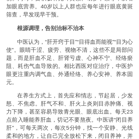
加眼底营养。40岁以上人群也应每年进行眼底黄斑
筛查，早发现早干预。
根源调理，告别治标不治本
中医认为，“肝开窍于目”“目得血而能视”“目为心
使”。眼睛干涩、疲劳、视物不清，这些不是局部问
题，而是肝血不足、肝肾亏虚、心神不宁、经络瘀
阻、耗伤气血导致的。相比西医对症治疗，中医护
眼更注重内调气血、外通经络、养心安神、养本固
元。
在养生方式上，首先应和情志，节起居，少发
怒、不焦虑。肝气不和、肝火上炎则目赤肿痛、视
力下降，甚至容易导致青光眼、眼底出血。每天23
点前入睡能养肝血，切记不要熬夜。中医讲“闭目养
肝”，可每天两次，每次5分钟，找一个安静、光线
柔和的地方，让自己完全放松下来，闭目养神，并