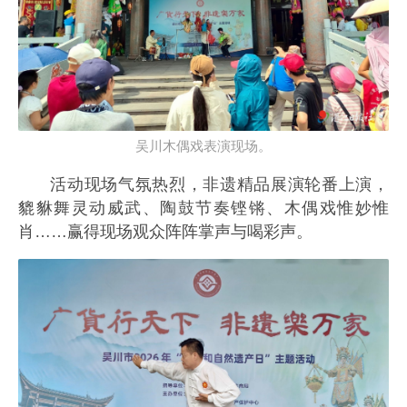
吴川木偶戏表演现场。
活动现场气氛热烈，非遗精品展演轮番上演，
貔貅舞灵动威武、陶鼓节奏铿锵、木偶戏惟妙惟
肖……赢得现场观众阵阵掌声与喝彩声。