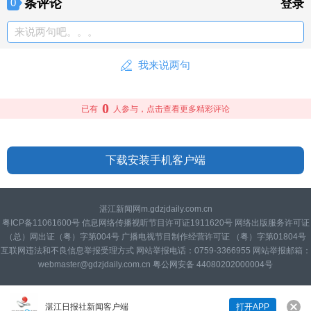
条评论
0
登录
来说两句吧。。。
我来说两句
0
已有
人参与，点击查看更多精彩评论
下载安装手机客户端
湛江新闻网m.gdzjdaily.com.cn
粤ICP备11061600号 信息网络传播视听节目许可证1911620号 网络出版服务许可证
（总）网出证（粤）字第004号 广播电视节目制作经营许可证 （粤）字第01804号
互联网违法和不良信息举报受理方式 网站举报电话：0759-3366955 网站举报邮箱：
webmaster@gdzjdaily.com.cn 粤公网安备 44080202000004号
湛江日报社新闻客户端
打开APP