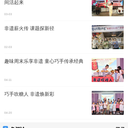
间活起来
03-03
非遗薪火传 课题探新径
02-03
趣味周末乐享非遗 童心巧手传承经典
04-11
巧手吹糖人 非遗焕新彩
04-20