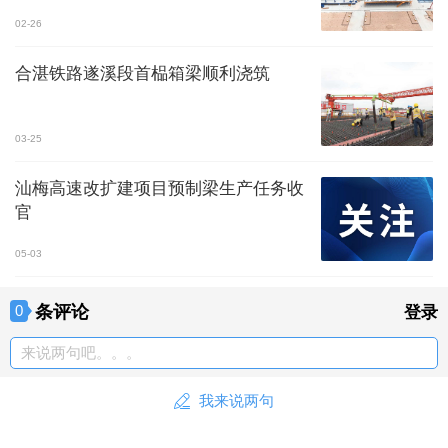
02-26
合湛铁路遂溪段首榀箱梁顺利浇筑
03-25
汕梅高速改扩建项目预制梁生产任务收
官
05-03
条评论
0
登录
来说两句吧。。。
我来说两句