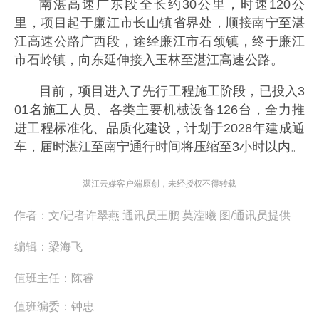
南湛高速广东段全长约30公里，时速120公
里，项目起于廉江市长山镇省界处，顺接南宁至湛
江高速公路广西段，途经廉江市石颈镇，终于廉江
市石岭镇，向东延伸接入玉林至湛江高速公路。
目前，项目进入了先行工程施工阶段，已投入3
01名施工人员、各类主要机械设备126台，全力推
进工程标准化、品质化建设，计划于2028年建成通
车，届时湛江至南宁通行时间将压缩至3小时以内。
湛江云媒客户端原创，未经授权不得转载
作者：
文/记者许翠燕 通讯员王鹏 莫滢曦 图/通讯员提供
编辑：
梁海飞
值班主任：
陈睿
值班编委：
钟忠