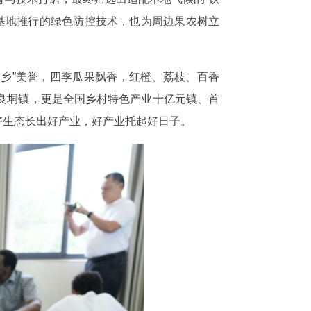
元。基地推行的绿色防控技术，也为周边果农树立
之乡”美誉，四季瓜果飘香，红橙、荔枝、百香
良垌镇，更是全国乡村特色产业十亿元镇、首
好生态长出好产业，好产业托起好日子。