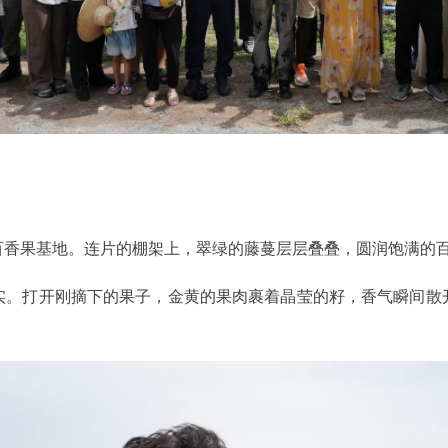
百香果基地。连片的棚架上，翠绿的藤蔓层层叠叠，圆润饱满的
实。打开刚摘下的果子，金黄的果肉裹着晶莹的籽，香气瞬间散