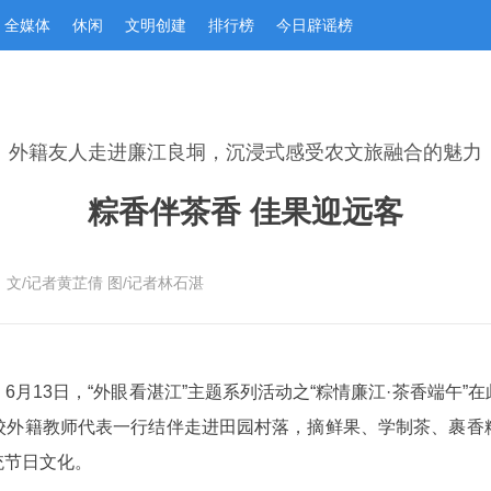
全媒体
休闲
文明创建
排行榜
今日辟谣榜
外籍友人走进廉江良垌，沉浸式感受农文旅融合的魅力
粽香伴茶香 佳果迎远客
：文/记者黄芷倩 图/记者林石湛
6月13日，“外眼看湛江”主题系列活动之“粽情廉江·茶香端午
校外籍教师代表一行结伴走进田园村落，摘鲜果、学制茶、裹香
统节日文化。