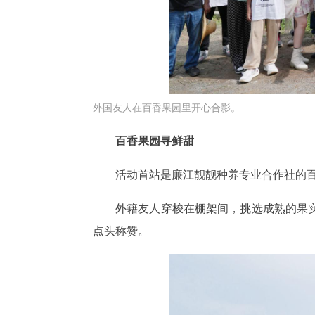
外国友人在百香果园里开心合影。
百香果园寻鲜甜
活动首站是廉江靓靓种养专业合作社的
外籍友人穿梭在棚架间，挑选成熟的果
点头称赞。