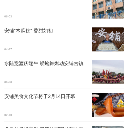
06-03
安铺“木瓜籺” 香甜如初
04-27
水陆竞渡庆端午 蜈蚣舞燃动安铺古镇
06-20
安铺美食文化节将于2月14日开幕
02-10