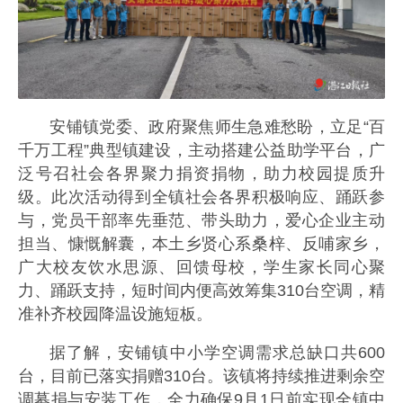
安铺镇党委、政府聚焦师生急难愁盼，立足“百
千万工程”典型镇建设，主动搭建公益助学平台，广
泛号召社会各界聚力捐资捐物，助力校园提质升
级。此次活动得到全镇社会各界积极响应、踊跃参
与，党员干部率先垂范、带头助力，爱心企业主动
担当、慷慨解囊，本土乡贤心系桑梓、反哺家乡，
广大校友饮水思源、回馈母校，学生家长同心聚
力、踊跃支持，短时间内便高效筹集310台空调，精
准补齐校园降温设施短板。
据了解，安铺镇中小学空调需求总缺口共600
台，目前已落实捐赠310台。该镇将持续推进剩余空
调募捐与安装工作，全力确保9月1日前实现全镇中