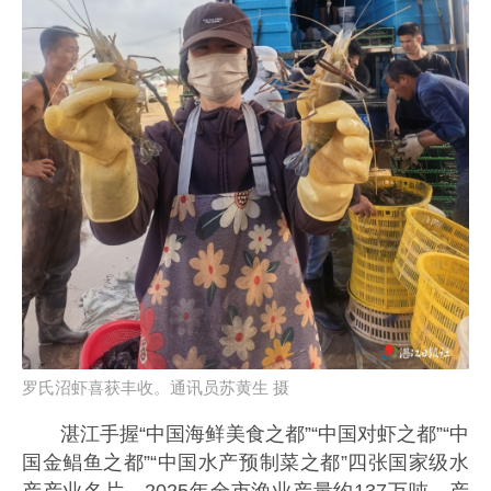
罗氏沼虾喜获丰收。通讯员苏黄生 摄
湛江手握“中国海鲜美食之都”“中国对虾之都”“中
国金鲳鱼之都”“中国水产预制菜之都”四张国家级水
产产业名片。2025年全市渔业产量约137万吨、产