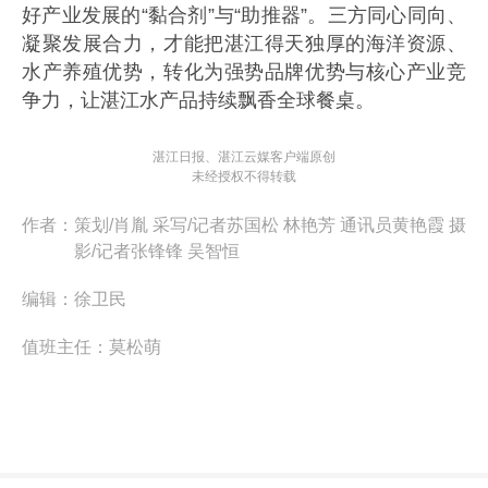
好产业发展的“黏合剂”与“助推器”。三方同心同向、
凝聚发展合力，才能把湛江得天独厚的海洋资源、
水产养殖优势，转化为强势品牌优势与核心产业竞
争力，让湛江水产品持续飘香全球餐桌。
湛江日报、湛江云媒客户端原创
未经授权不得转载
作者：
策划/肖胤 采写/记者苏国松 林艳芳 通讯员黄艳霞 摄
影/记者张锋锋 吴智恒
编辑：
徐卫民
值班主任：
莫松萌