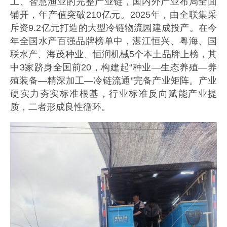
工、智慧渔业的完整产业链，国内外产业布局全面
铺开，年产值突破210亿元。2025年，由全联集采
斥资9.2亿元打造的大型冷链物流园建成投产。在今
年全国水产百强品牌榜单中，湛江恒兴、粤海、国
联水产、海茂种业、恒润机械5个本土品牌上榜，其
中3家跻身全国前20，构建起“种业—生态养殖—养
殖装备—精深加工—冷链流通”完备产业矩阵。产业
硬实力夯实标准根基，行业标准反向赋能产业提
质，二者形成良性循环。