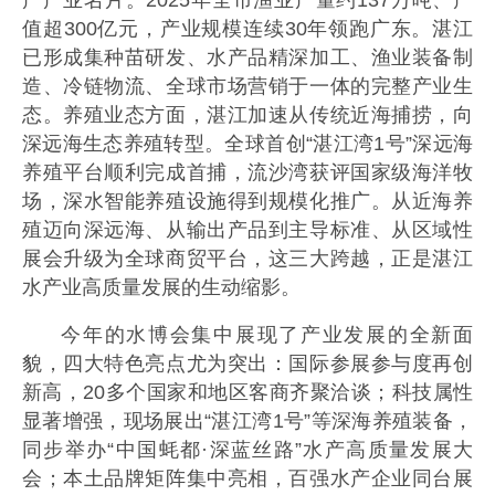
值超300亿元，产业规模连续30年领跑广东。湛江
已形成集种苗研发、水产品精深加工、渔业装备制
造、冷链物流、全球市场营销于一体的完整产业生
态。养殖业态方面，湛江加速从传统近海捕捞，向
深远海生态养殖转型。全球首创“湛江湾1号”深远海
养殖平台顺利完成首捕，流沙湾获评国家级海洋牧
场，深水智能养殖设施得到规模化推广。从近海养
殖迈向深远海、从输出产品到主导标准、从区域性
展会升级为全球商贸平台，这三大跨越，正是湛江
水产业高质量发展的生动缩影。
今年的水博会集中展现了产业发展的全新面
貌，四大特色亮点尤为突出：国际参展参与度再创
新高，20多个国家和地区客商齐聚洽谈；科技属性
显著增强，现场展出“湛江湾1号”等深海养殖装备，
同步举办“中国蚝都·深蓝丝路”水产高质量发展大
会；本土品牌矩阵集中亮相，百强水产企业同台展