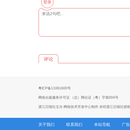
登录
评论
粤ICP备11061600号
网络出版服务许可证 （总）网出证（粤）字第004号
湛江日报社主办 网络技术开发中心制作 未经湛江日报社授
关于我们
联系我们
本站导航
广告