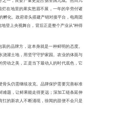
三分之一，良姜产量更是占据全国九成。然而几
着烂在地里的果实愁眉不展，一年的辛劳付诸
牌的孵化。政府牵头搭建产销对接平台，电商团
地登上央视舞台，背后正是整个产业从“种得
包装的品牌方，这本身就是一种鲜明的态度。
水浇灌土地，用坚守守护家园。农业的体面与
的劳动之美，正是当下最动人的时代底色，它
硬骨头仍需继续攻克。品牌保护需要完善标准
保鲜难题，让鲜果能走得更远；深加工链条延伸
肯扛的新农人不断涌现，徐闻的甜便不会只是