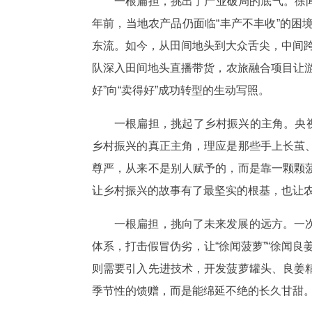
一根扁担，挑出了产业破局的底气。徐闻
年前，当地农产品仍面临“丰产不丰收”的
东流。如今，从田间地头到大众舌尖，中间跨
队深入田间地头直播带货，农旅融合项目让
好”向“卖得好”成功转型的生动写照。
一根扁担，挑起了乡村振兴的主角。央
乡村振兴的真正主角，理应是那些手上长茧
尊严，从来不是别人赋予的，而是靠一颗颗
让乡村振兴的故事有了最坚实的根基，也让
一根扁担，挑向了未来发展的远方。一
体系，打击假冒伪劣，让“徐闻菠萝”“徐闻
则需要引入先进技术，开发菠萝罐头、良姜
季节性的馈赠，而是能绵延不绝的长久甘甜