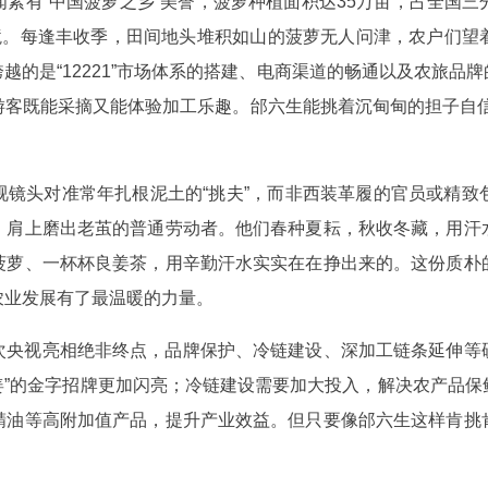
素有“中国菠萝之乡”美誉，菠萝种植面积达35万亩，占全国
困境。每逢丰收季，田间地头堆积如山的菠萝无人问津，农户们望
越的是“12221”市场体系的搭建、电商渠道的畅通以及农旅品
游客既能采摘又能体验加工乐趣。邰六生能挑着沉甸甸的担子自信
视镜头对准常年扎根泥土的“挑夫”，而非西装革履的官员或精致
、肩上磨出老茧的普通劳动者。他们春种夏耘，秋收冬藏，用汗
菠萝、一杯杯良姜茶，用辛勤汗水实实在在挣出来的。这份质朴
农业发展有了最温暖的力量。
次央视亮相绝非终点，品牌保护、冷链建设、深加工链条延伸等
良姜”的金字招牌更加闪亮；冷链建设需要加大投入，解决农产品
精油等高附加值产品，提升产业效益。但只要像邰六生这样肯挑
。