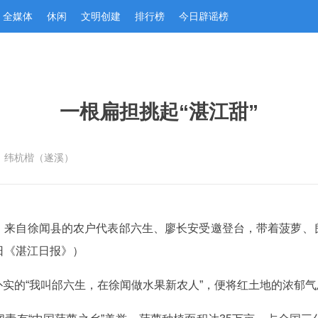
全媒体
休闲
文明创建
排行榜
今日辟谣榜
一根扁担挑起“湛江甜”
：纬杭楷（遂溪）
，来自徐闻县的农户代表邰六生、廖长安受邀登台，带着菠萝、
日《湛江日报》）
实的“我叫邰六生，在徐闻做水果新农人”，便将红土地的浓郁