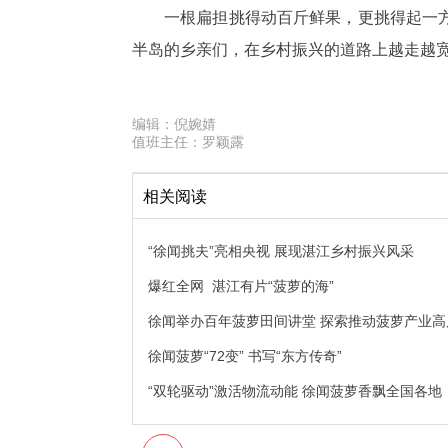
一根扁担挑得动百斤鲜果，更挑得起一
半岛的乡亲们，在乡村振兴的道路上越走越宽
编辑：
倪婉婧
值班主任：
罗颖露
相关阅读
“徐闻挑夫”亮相央视 展现湛江乡村振兴风采
爆红全网 湛江有片“菠萝的海”
徐闻举办百年菠萝田间讲堂 探索推动菠萝产业高
徐闻菠萝“72变” 书写“东方传奇”
“双轮驱动”激活物流动能 徐闻菠萝香飘全国各地