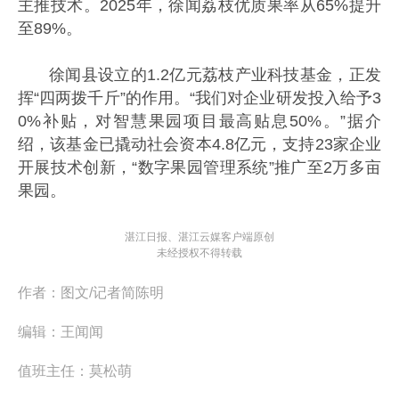
主推技术。2025年，徐闻荔枝优质果率从65%提升
至89%。
徐闻县设立的1.2亿元荔枝产业科技基金，正发
挥“四两拨千斤”的作用。“我们对企业研发投入给予3
0%补贴，对智慧果园项目最高贴息50%。”据介
绍，该基金已撬动社会资本4.8亿元，支持23家企业
开展技术创新，“数字果园管理系统”推广至2万多亩
果园。
湛江日报、湛江云媒客户端原创
未经授权不得转载
作者：
图文/记者简陈明
编辑：
王闻闻
值班主任：
莫松萌