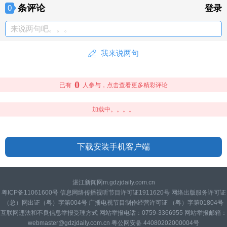
条评论
0
登录
来说两句吧。。。
我来说两句
0
已有
人参与，点击查看更多精彩评论
加载中。。。。
下载安装手机客户端
湛江新闻网m.gdzjdaily.com.cn
粤ICP备11061600号 信息网络传播视听节目许可证1911620号 网络出版服务许可证
（总）网出证（粤）字第004号 广播电视节目制作经营许可证 （粤）字第01804号
互联网违法和不良信息举报受理方式 网站举报电话：0759-3366955 网站举报邮箱：
webmaster@gdzjdaily.com.cn 粤公网安备 44080202000004号