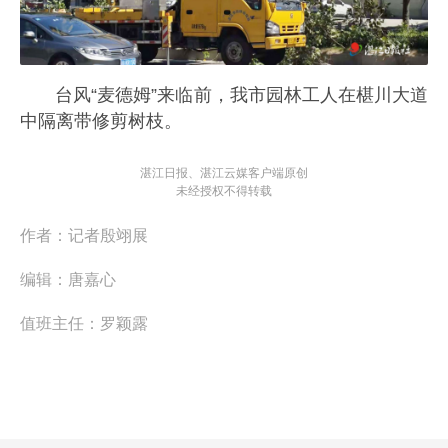
台风“麦德姆”来临前，我市园林工人在椹川大道
中隔离带修剪树枝。
湛江日报、湛江云媒客户端原创
未经授权不得转载
作者：
记者殷翊展
编辑：
唐嘉心
值班主任：
罗颖露