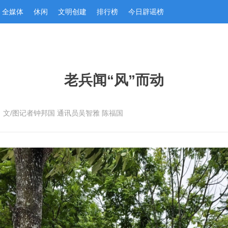
全媒体
休闲
文明创建
排行榜
今日辟谣榜
老兵闻“风”而动
：​文/图记者钟邦国 通讯员吴智雅 陈福国