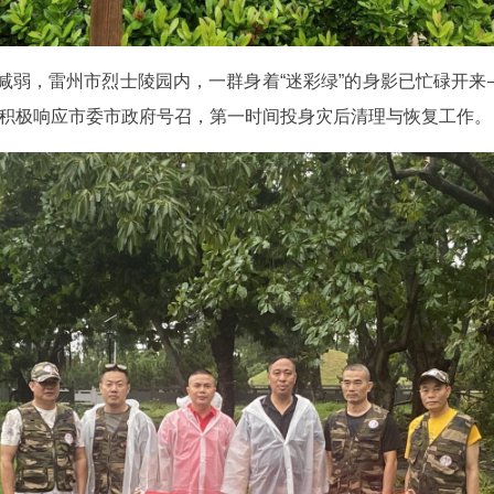
逐渐减弱，雷州市烈士陵园内，一群身着“迷彩绿”的身影已忙碌开
，积极响应市委市政府号召，第一时间投身灾后清理与恢复工作。