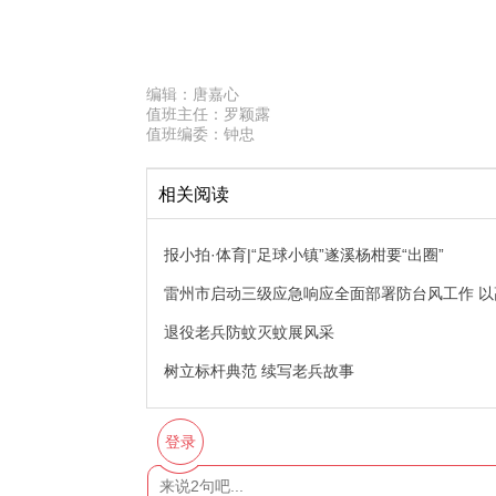
编辑：
唐嘉心
值班主任：
罗颖露
值班编委：
钟忠
相关阅读
报小拍·体育|“足球小镇”遂溪杨柑要“出圈”
雷州市启动三级应急响应全面部署防台风工作 
退役老兵防蚊灭蚊展风采
树立标杆典范 续写老兵故事
登录