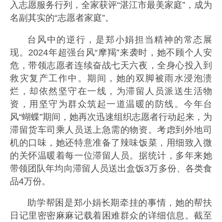
入志愿服务行列，全家获评“湛江市最美家庭”，成为
名副其实的“志愿者家庭”。
台风中的逆行，是郑小娟担当精神的常态展
现。2024年超强台风“摩羯”来袭时，她不顾个人安
危，带领志愿者连续奋战七天六夜，全身心投入到
救灾复产工作中。期间，她的双脚被雨水浸泡溃
烂，却依然坚守在一线，为滞留人员派送生活物
资，用坚守为群众筑起一道温暖的防线。今年台
风“蝴蝶”期间，她再次迅速组织志愿者行动起来，为
滞留货车司乘人员送上急需的物资。考虑到外地司
机的口味，她还特意准备了辣味饭菜，用细致入微
的关怀温暖着每一位滞留人员。据统计，多年来她
带领团队年均向滞留人员送出盒饭3万多份、各类食
品4万份。
助学帮困是郑小娟长期牵挂的事情，她的帮扶
日记里密密麻麻记载着困难群众的详细信息。截至