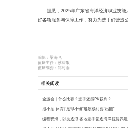
据悉，2025年广东省海洋经济职业技
好各项服务与保障工作，努力为选手们营造
编辑：
梁海飞
值班主任：
苏碧银
值班编委：
郑时雨
相关阅读
全运会｜什么比赛？选手还能PK裁判？
报小拍·体育|“足球小镇”遂溪杨柑要“出圈”
编程驭海，以技逐浪 各地选手竞逐海洋智慧养殖