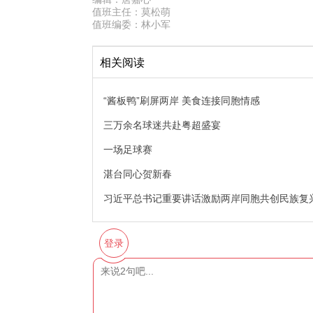
值班主任：
莫松萌
值班编委：
林小军
相关阅读
“酱板鸭”刷屏两岸 美食连接同胞情感
三万余名球迷共赴粤超盛宴
一场足球赛
湛台同心贺新春
习近平总书记重要讲话激励两岸同胞共创民族复
登录