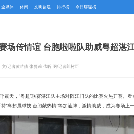
全媒体
休闲
文明创建
排行榜
今日辟谣榜
赛场传情谊 台胞啦啦队助威粤超湛
文/记者黄芷倩 张蔓莉 伭昕 图/记者郎树臣
欢呼震天，“粤超”联赛湛江队主场对阵江门队的比赛火热开赛。看
持“粤超展球技 台胞献热情”等加油牌，激情助威，成为赛场上