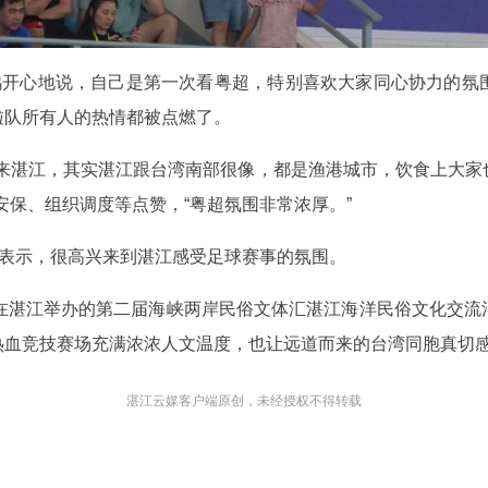
铭鸿开心地说，自己是第一次看粤超，特别喜欢大家同心协力的氛
啦队所有人的热情都被点燃了。
次来湛江，其实湛江跟台湾南部很像，都是渔港城市，饮食上大家
安保、组织调度等点赞，“粤超氛围非常浓厚。”
也表示，很高兴来到湛江感受足球赛事的氛围。
加在湛江举办的第二届海峡两岸民俗文体汇湛江海洋民俗文化交流
热血竞技赛场充满浓浓人文温度，也让远道而来的台湾同胞真切
湛江云媒客户端原创，未经授权不得转载