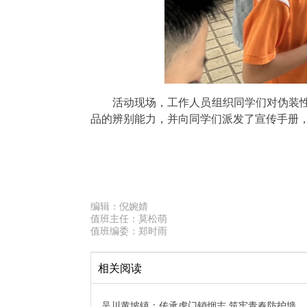
活动现场，工作人员组织同学们对伪装性
品的辨别能力，并向同学们派发了宣传手册
编辑：
倪婉婧
值班主任：
莫松萌
值班编委：
郑时雨
相关阅读
吴川黄坡镇：传承虎门销烟志 筑牢青春防护墙