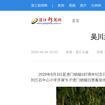
湛江新闻网
|
新闻
视频
图片
红树林
首页
吴川
2026-06-04 16:03
来源：湛江云媒
作者
2026年6月3日是虎门销烟187周
到兰石中心小学开展“6·3”虎门销烟日禁毒宣