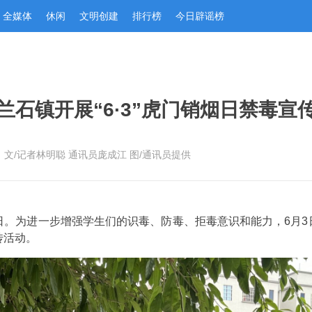
全媒体
休闲
文明创建
排行榜
今日辟谣榜
兰石镇开展“6·3”虎门销烟日禁毒宣
：文/记者林明聪 通讯员庞成江 图/通讯员提供
年纪念日。为进一步增强学生们的识毒、防毒、拒毒意识和能力，6
传活动。