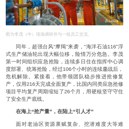
图为李茂（中）现场调研并与一线员工交流。
同年，超强台风“摩羯”来袭，“海洋石油116”浮
式生产储油轮出现大幅位移，险情万分危急。李茂
第一时间组织应急抢险，连续多日住在指挥中心调
度部署、统筹抢险，经过106个小时的连续鏖战后，
危机解除。紧接着，他带领团队稳步推进抢修复
产，仅用216天完成全面复产，比国内同类应急抢修
项目平均复产周期缩短了26个月，用硬核坚守守住
了安全生产底线。
在海上“抢产量”，在陆上“引人才”
面对老油区资源禀赋复杂、挖潜难度大等难