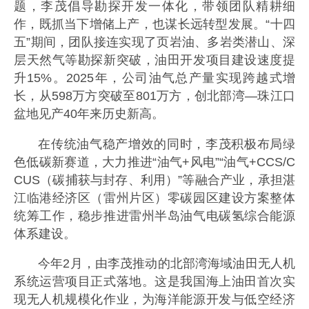
题，李茂倡导勘探开发一体化，带领团队精耕细
作，既抓当下增储上产，也谋长远转型发展。“十四
五”期间，团队接连实现了页岩油、多岩类潜山、深
层天然气等勘探新突破，油田开发项目建设速度提
升15%。2025年，公司油气总产量实现跨越式增
长，从598万方突破至801万方，创北部湾—珠江口
盆地见产40年来历史新高。
在传统油气稳产增效的同时，李茂积极布局绿
色低碳新赛道，大力推进“油气+风电”“油气+CCS/C
CUS（碳捕获与封存、利用）”等融合产业，承担湛
江临港经济区（雷州片区）零碳园区建设方案整体
统筹工作，稳步推进雷州半岛油气电碳氢综合能源
体系建设。
今年2月，由李茂推动的北部湾海域油田无人机
系统运营项目正式落地。这是我国海上油田首次实
现无人机规模化作业，为海洋能源开发与低空经济