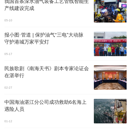
我国首条深水油气装备工艺管线智能生
产线建设完成
05-10
报小图·管道 | 保护油气“三电”大动脉
守护港城万家平安灯
05-17
民族歌剧《南海天书》剧本专家论证会
在湛举行
02-27
中国海油湛江分公司成功救助6名海上
遇险人员
01-12