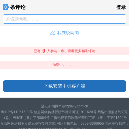
条评论
0
登录
来说两句吧。。。
我来说两句
0
已有
人参与，点击查看更多精彩评论
加载中。。。。
下载安装手机客户端
湛江新闻网m.gdzjdaily.com.cn
粤ICP备11061600号 信息网络传播视听节目许可证1911620号 网络出版服务许可证
（总）网出证（粤）字第004号 广播电视节目制作经营许可证 （粤）字第01804号
互联网违法和不良信息举报受理方式 网站举报电话：0759-3366955 网站举报邮箱：