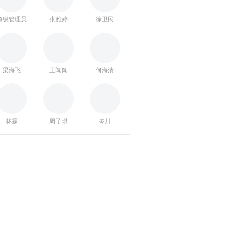
超级管理员
张雅婷
徐卫民
梁海飞
王闻闻
何海清
林霖
周子琪
岑川