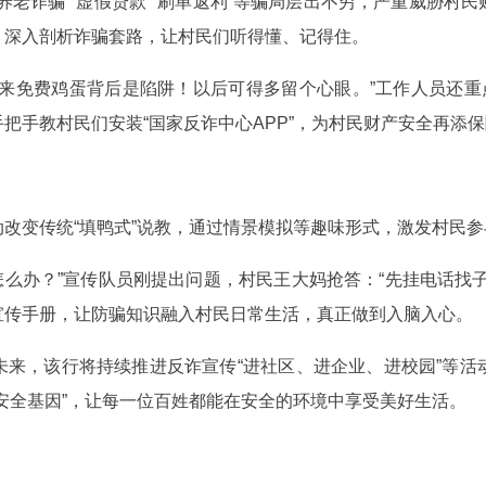
养老诈骗”“虚假贷款”“刷单返利”等骗局层出不穷，严重威胁村
，深入剖析诈骗套路，让村民们听得懂、记得住。
来免费鸡蛋背后是陷阱！以后可得多留个心眼。”工作人员还重
把手教村民们安装“国家反诈中心APP”，为村民财产安全再添
改变传统“填鸭式”说教，通过情景模拟等趣味形式，激发村民参
该怎么办？”宣传队员刚提出问题，村民王大妈抢答：“先挂电话找
宣传手册，让防骗知识融入村民日常生活，真正做到入脑入心。
未来，该行将持续推进反诈宣传“进社区、进企业、进校园”等活
安全基因”，让每一位百姓都能在安全的环境中享受美好生活。