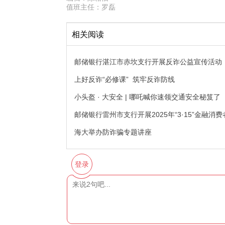
值班主任：
罗磊
相关阅读
邮储银行湛江市赤坎支行开展反诈公益宣传活动
上好反诈“必修课” 筑牢反诈防线
小头盔 · 大安全 | 哪吒喊你速领交通安全秘笈
邮储银行雷州市支行开展2025年“3·15”金融
海大举办防诈骗专题讲座
登录