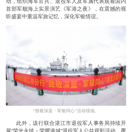
动，组织海军官兵、退役军人及军属代表观看国内
首部军舰海上实景演艺《军港之夜》，在震撼的视
听盛宴中重温军旅记忆，深化军银情谊。
“致敬深蓝・军银同心”活动现场。
此外，该行联合湛江市退役军人事务局持续开
展“荣光永续・荣耀港城”退役军人公益观影活动，覆