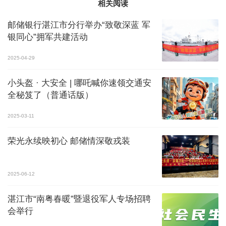
相关阅读
邮储银行湛江市分行举办“致敬深蓝 军
银同心”拥军共建活动
2025-04-29
小头盔 · 大安全 | 哪吒喊你速领交通安
全秘笈了（普通话版）
2025-03-11
荣光永续映初心 邮储情深敬戎装
2025-06-12
湛江市“南粤春暖”暨退役军人专场招聘
会举行