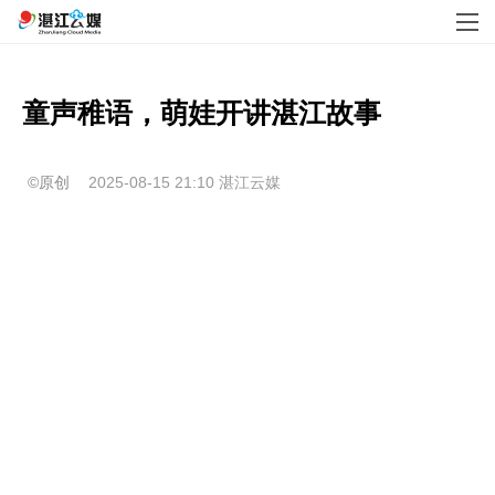
童声稚语，萌娃开讲湛江故事
©原创
2025-08-15 21:10
湛江云媒