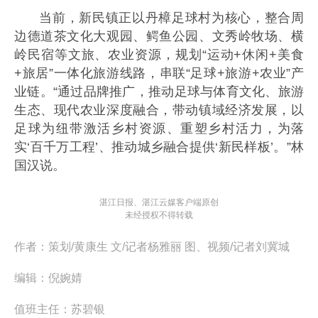
当前，新民镇正以丹樟足球村为核心，整合周
边德道茶文化大观园、鳄鱼公园、文秀岭牧场、横
岭民宿等文旅、农业资源，规划“运动+休闲+美食
+旅居”一体化旅游线路，串联“足球+旅游+农业”产
业链。“通过品牌推广，推动足球与体育文化、旅游
生态、现代农业深度融合，带动镇域经济发展，以
足球为纽带激活乡村资源、重塑乡村活力，为落
实‘百千万工程’、推动城乡融合提供‘新民样板’。”林
国汉说。
湛江日报、湛江云媒客户端原创
未经授权不得转载
作者：
策划/黄康生 文/记者杨雅丽 图、视频/记者刘冀城
编辑：
倪婉婧
值班主任：
苏碧银