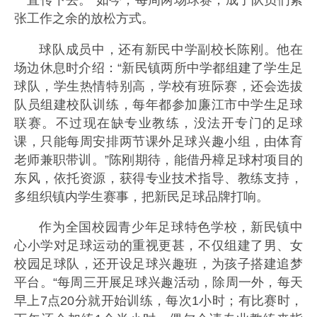
张工作之余的放松方式。
球队成员中，还有新民中学副校长陈刚。他在
场边休息时介绍：“新民镇两所中学都组建了学生足
球队，学生热情特别高，学校有班际赛，还会选拔
队员组建校队训练，每年都参加廉江市中学生足球
联赛。不过现在缺专业教练，没法开专门的足球
课，只能每周安排两节课外足球兴趣小组，由体育
老师兼职带训。”陈刚期待，能借丹樟足球村项目的
东风，依托资源，获得专业技术指导、教练支持，
多组织镇内学生赛事，把新民足球品牌打响。
作为全国校园青少年足球特色学校，新民镇中
心小学对足球运动的重视更甚，不仅组建了男、女
校园足球队，还开设足球兴趣班，为孩子搭建追梦
平台。“每周三开展足球兴趣活动，除周一外，每天
早上7点20分就开始训练，每次1小时；有比赛时，