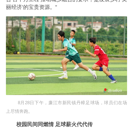
丽经济’的宝贵资源。”
8月28日下午，廉江市新民镇丹樟足球场，球员们在场
上尽情奔跑。
校园民间同燃情 足球薪火代代传