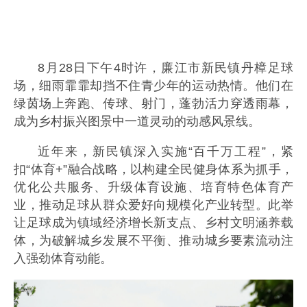
8月28日下午4时许，廉江市新民镇丹樟足球
场，细雨霏霏却挡不住青少年的运动热情。他们在
绿茵场上奔跑、传球、射门，蓬勃活力穿透雨幕，
成为乡村振兴图景中一道灵动的动感风景线。
近年来，新民镇深入实施“百千万工程”，紧
扣“体育+”融合战略，以构建全民健身体系为抓手，
优化公共服务、升级体育设施、培育特色体育产
业，推动足球从群众爱好向规模化产业转型。此举
让足球成为镇域经济增长新支点、乡村文明涵养载
体，为破解城乡发展不平衡、推动城乡要素流动注
入强劲体育动能。