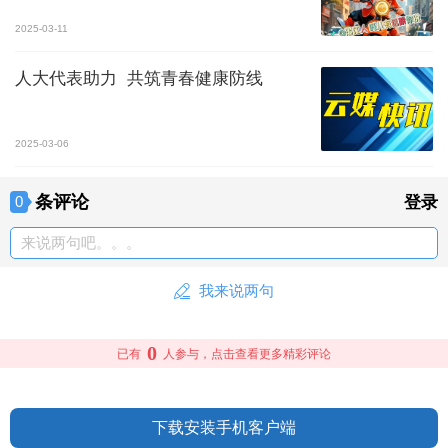
2025-03-11
人大代表助力 共筑青春健康防线
2025-03-06
条评论
0
登录
来说两句吧。。。
我来说两句
0
已有
人参与，点击查看更多精彩评论
下载安装手机客户端