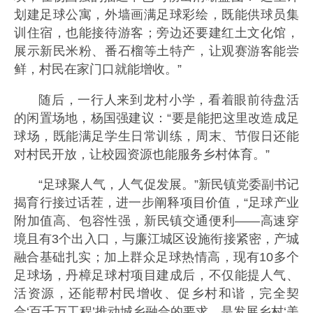
划建足球公寓，外墙画满足球彩绘，既能供球员集
训住宿，也能接待游客；旁边还要建红土文化馆，
展示新民米粉、番石榴等土特产，让观赛游客能尝
鲜，村民在家门口就能增收。”
随后，一行人来到龙村小学，看着眼前待盘活
的闲置场地，杨国强建议：“要是能把这里改造成足
球场，既能满足学生日常训练，周末、节假日还能
对村民开放，让校园资源也能服务乡村体育。”
“足球聚人气，人气促发展。”新民镇党委副书记
揭育行接过话茬，进一步阐释项目价值，“足球产业
附加值高、包容性强，新民镇交通便利——高速穿
境且有3个出入口，与廉江城区设施衔接紧密，产城
融合基础扎实；加上群众足球热情高，现有10多个
足球场，丹樟足球村项目建成后，不仅能提人气、
活资源，还能帮村民增收、促乡村和谐，完全契
合‘百千万工程’推动城乡融合的要求，是发展乡村‘美